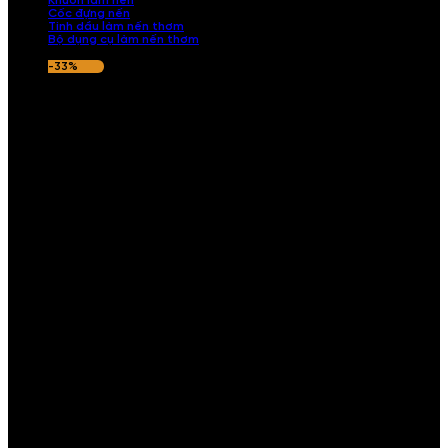
Khuôn làm nến
Cốc đựng nến
Tinh dầu làm nến thơm
Bộ dụng cụ làm nến thơm
-33%