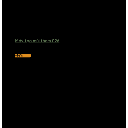
Máy tạo mùi thơm i126
-14%