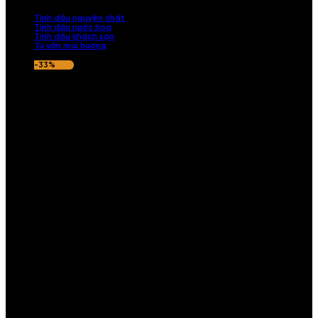
nếu hương thơm không ưng ý.
Tinh dầu nguyên chất
Tinh dầu nước hoa
Tinh dầu khách sạn
Tư vấn mùi hương
-33%