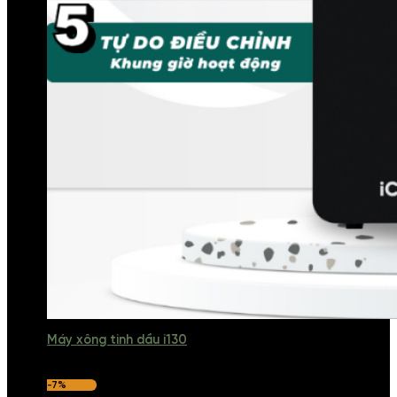
Máy xông tinh dầu i130
-7%