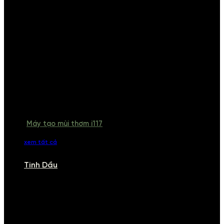
Máy tạo mùi thơm i117
xem tất cả
Tinh Dầu
TINH DẦU
Khám phá bộ sưu tập tinh dầu từ iCHARM. Chúng tôi đã phục vụ rất
nhiều khách sạn, cửa hàng, spa lớn trên toàn quốc. Đổi trả 7 ngày