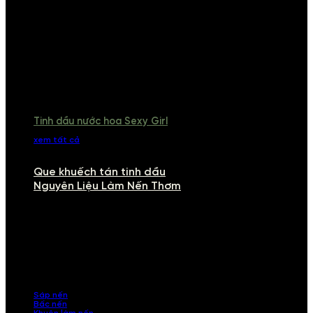
Tinh dầu nước hoa Sexy Girl
xem tất cả
Que khuếch tán tinh dầu
Nguyên Liệu Làm Nến Thơm
NGUYÊN LIỆU LÀM NẾN THƠM
Khám phá nguyên liệu làm nến thơm cao cấp, giúp bạn tự tay tạo ra
những sản phẩm tinh tế, mang dấu ấn cá nhân. Chúng tôi cung cấp
đầy đủ các thành phần từ sáp nến, bấc nến đến tinh dầu an toàn,
mang lại hương thơm thư giãn, sang trọng.
Sáp nến
Bấc nến