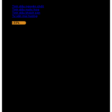
nếu hương thơm không ưng ý.
Tinh dầu nguyên chất
Tinh dầu nước hoa
Tinh dầu khách sạn
Tư vấn mùi hương
-33%