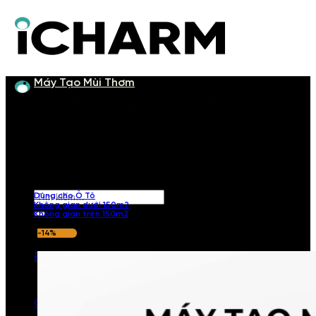
Bỏ
qua
nội
dung
Máy Tạo Mùi Thơm
Máy tạo mùi thơm
Cung cấp nhiều mẫu máy tạo mùi thơm với nhiều kiểu dáng khác
nhau, phù hợp với mọi diện tích, không gian.
Tìm
Dùng cho Ô Tô
Không gian dưới 150m2
kiếm:
Không gian trên 150m2
-14%
Đăng nhập / Đăng ký
Giỏ hàng /
0
₫
0