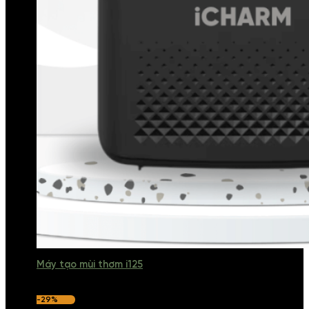
Máy tạo mùi thơm i125
-29%