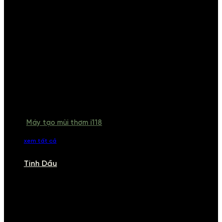
Máy tạo mùi thơm i118
xem tất cả
Tinh Dầu
TINH DẦU
Khám phá bộ sưu tập tinh dầu từ iCHARM. Chúng tôi đã phục vụ rất
nhiều khách sạn, cửa hàng, spa lớn trên toàn quốc. Đổi trả 7 ngày