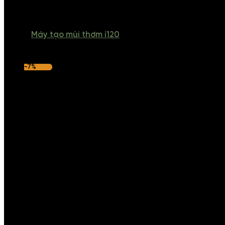
Máy tạo mùi thơm i120
-7%