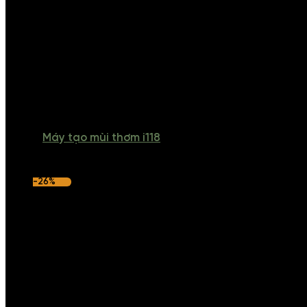
Máy tạo mùi thơm i118
-26%