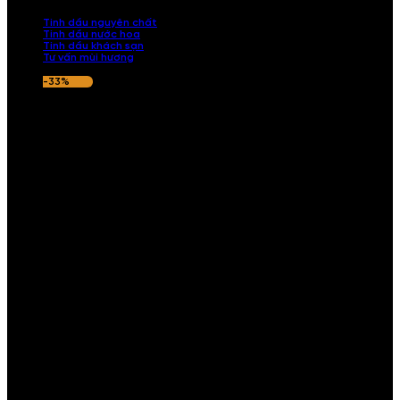
nếu hương thơm không ưng ý.
Tinh dầu nguyên chất
Tinh dầu nước hoa
Tinh dầu khách sạn
Tư vấn mùi hương
-33%