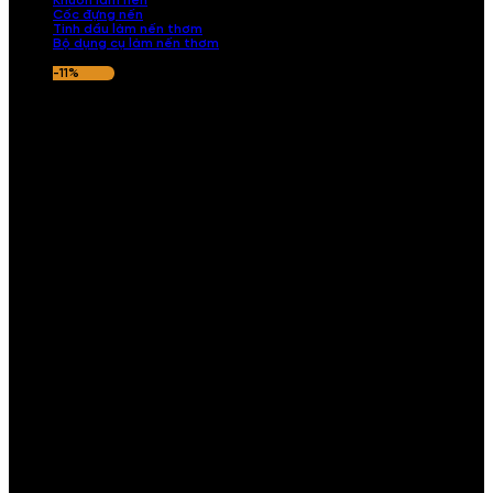
Khuôn làm nến
Cốc đựng nến
Tinh dầu làm nến thơm
Bộ dụng cụ làm nến thơm
-11%