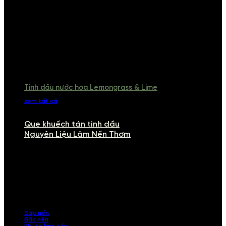
Tinh dầu nước hoa Lemongrass & Lime
xem tất cả
Que khuếch tán tinh dầu
Nguyên Liệu Làm Nến Thơm
NGUYÊN LIỆU LÀM NẾN THƠM
Khám phá nguyên liệu làm nến thơm cao cấp, giúp bạn tự tay tạo ra
những sản phẩm tinh tế, mang dấu ấn cá nhân. Chúng tôi cung cấp
đầy đủ các thành phần từ sáp nến, bấc nến đến tinh dầu an toàn,
mang lại hương thơm thư giãn, sang trọng.
Sáp nến
Bấc nến