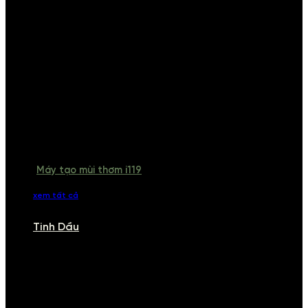
Máy tạo mùi thơm i119
xem tất cả
Tinh Dầu
TINH DẦU
Khám phá bộ sưu tập tinh dầu từ iCHARM. Chúng tôi đã phục vụ rất
nhiều khách sạn, cửa hàng, spa lớn trên toàn quốc. Đổi trả 7 ngày