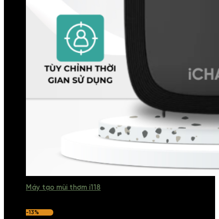
Máy tạo mùi thơm i118
-13%