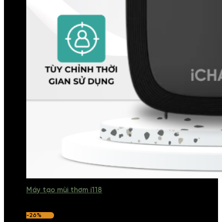
Máy tạo mùi thơm i118
-26%