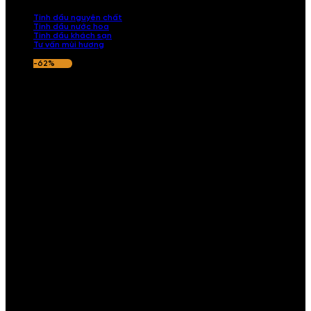
nếu hương thơm không ưng ý.
Tinh dầu nguyên chất
Tinh dầu nước hoa
Tinh dầu khách sạn
Tư vấn mùi hương
-62%