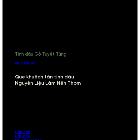
Tinh dầu Gỗ Tuyết Tùng
xem tất cả
Que khuếch tán tinh dầu
Nguyên Liệu Làm Nến Thơm
NGUYÊN LIỆU LÀM NẾN THƠM
Khám phá nguyên liệu làm nến thơm cao cấp, giúp bạn tự tay tạo ra
những sản phẩm tinh tế, mang dấu ấn cá nhân. Chúng tôi cung cấp
đầy đủ các thành phần từ sáp nến, bấc nến đến tinh dầu an toàn,
mang lại hương thơm thư giãn, sang trọng.
Sáp nến
Bấc nến