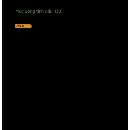
Máy xông tinh dầu i130
-29%