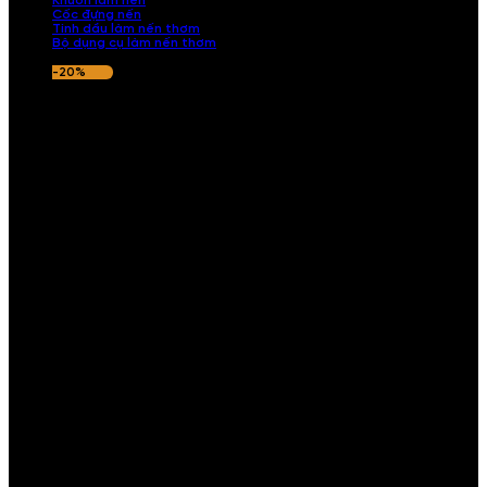
Khuôn làm nến
Cốc đựng nến
Tinh dầu làm nến thơm
Bộ dụng cụ làm nến thơm
-20%