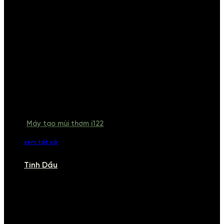
Máy tạo mùi thơm i122
xem tất cả
Tinh Dầu
TINH DẦU
Khám phá bộ sưu tập tinh dầu từ iCHARM. Chúng tôi đã phục vụ rất
nhiều khách sạn, cửa hàng, spa lớn trên toàn quốc. Đổi trả 7 ngày