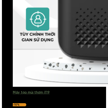
Máy tạo mùi thơm i119
-10%