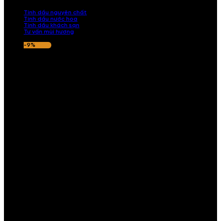
nếu hương thơm không ưng ý.
Tinh dầu nguyên chất
Tinh dầu nước hoa
Tinh dầu khách sạn
Tư vấn mùi hương
-9%