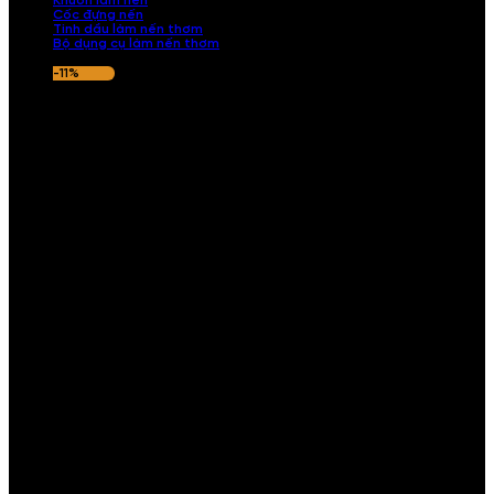
Khuôn làm nến
Cốc đựng nến
Tinh dầu làm nến thơm
Bộ dụng cụ làm nến thơm
-11%