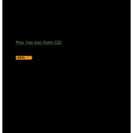
Máy tạo mùi thơm i125
-28%