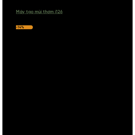
Máy tạo mùi thơm i126
-14%