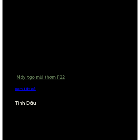
Máy tạo mùi thơm i122
xem tất cả
Tinh Dầu
TINH DẦU
Khám phá bộ sưu tập tinh dầu từ iCHARM. Chúng tôi đã phục vụ rất
nhiều khách sạn, cửa hàng, spa lớn trên toàn quốc. Đổi trả 7 ngày