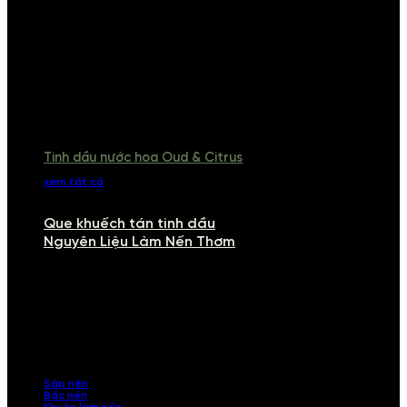
Tinh dầu nước hoa Oud & Citrus
xem tất cả
Que khuếch tán tinh dầu
Nguyên Liệu Làm Nến Thơm
NGUYÊN LIỆU LÀM NẾN THƠM
Khám phá nguyên liệu làm nến thơm cao cấp, giúp bạn tự tay tạo ra
những sản phẩm tinh tế, mang dấu ấn cá nhân. Chúng tôi cung cấp
đầy đủ các thành phần từ sáp nến, bấc nến đến tinh dầu an toàn,
mang lại hương thơm thư giãn, sang trọng.
Sáp nến
Bấc nến