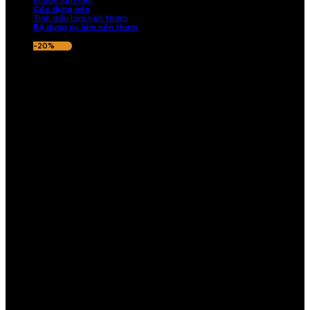
Khuôn làm nến
Cốc đựng nến
Tinh dầu làm nến thơm
Bộ dụng cụ làm nến thơm
-20%