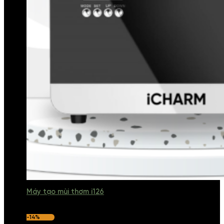
Máy tạo mùi thơm i126
-14%