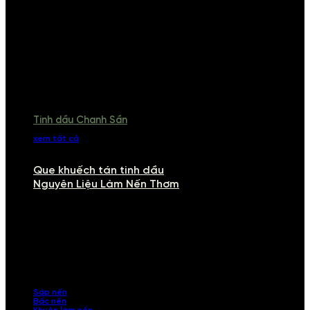
Tinh dầu Chanh Sần
xem tất cả
Que khuếch tán tinh dầu
Nguyên Liệu Làm Nến Thơm
NGUYÊN LIỆU LÀM NẾN THƠM
Khám phá nguyên liệu làm nến thơm cao cấp, giúp bạn tự tay tạo ra
những sản phẩm tinh tế, mang dấu ấn cá nhân. Chúng tôi cung cấp
đầy đủ các thành phần từ sáp nến, bấc nến đến tinh dầu an toàn,
mang lại hương thơm thư giãn, sang trọng.
Sáp nến
Bấc nến