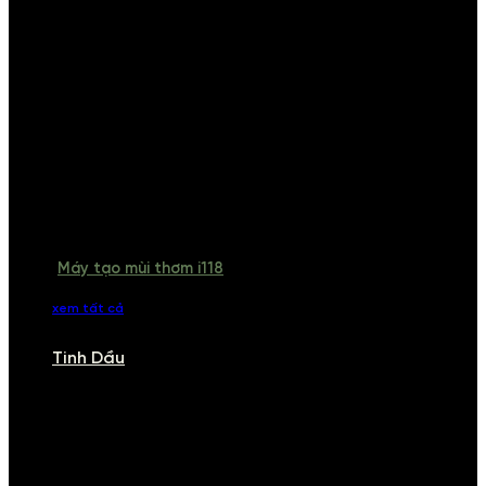
Máy tạo mùi thơm i118
xem tất cả
Tinh Dầu
TINH DẦU
Khám phá bộ sưu tập tinh dầu từ iCHARM. Chúng tôi đã phục vụ rất
nhiều khách sạn, cửa hàng, spa lớn trên toàn quốc. Đổi trả 7 ngày