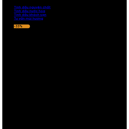
nếu hương thơm không ưng ý.
Tinh dầu nguyên chất
Tinh dầu nước hoa
Tinh dầu khách sạn
Tư vấn mùi hương
-33%