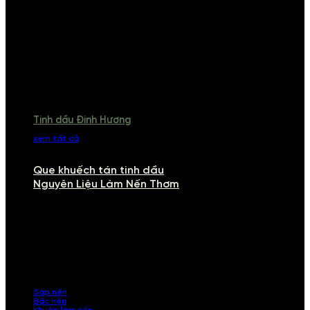
Tinh dầu Đinh Hương
xem tất cả
Que khuếch tán tinh dầu
Nguyên Liệu Làm Nến Thơm
NGUYÊN LIỆU LÀM NẾN THƠM
Khám phá nguyên liệu làm nến thơm cao cấp, giúp bạn tự tay tạo ra
những sản phẩm tinh tế, mang dấu ấn cá nhân. Chúng tôi cung cấp
đầy đủ các thành phần từ sáp nến, bấc nến đến tinh dầu an toàn,
mang lại hương thơm thư giãn, sang trọng.
Sáp nến
Bấc nến