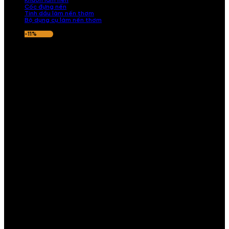
Khuôn làm nến
Cốc đựng nến
Tinh dầu làm nến thơm
Bộ dụng cụ làm nến thơm
-11%