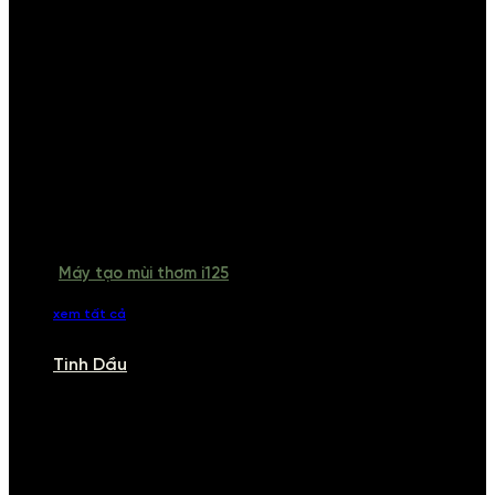
Máy tạo mùi thơm i125
xem tất cả
Tinh Dầu
TINH DẦU
Khám phá bộ sưu tập tinh dầu từ iCHARM. Chúng tôi đã phục vụ rất
nhiều khách sạn, cửa hàng, spa lớn trên toàn quốc. Đổi trả 7 ngày