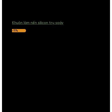
Khuôn làm nến silicon trụ soáy
-11%