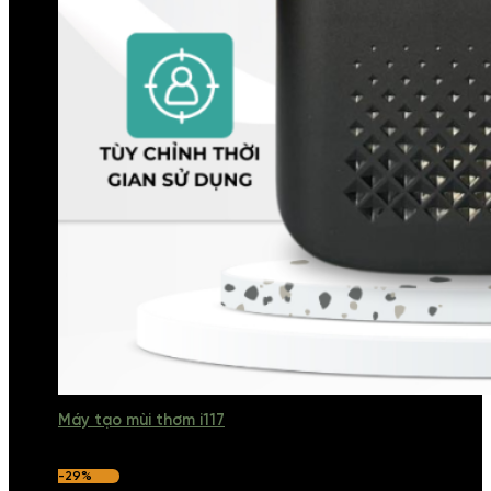
Máy tạo mùi thơm i117
-29%