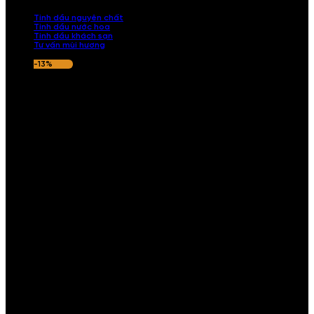
nếu hương thơm không ưng ý.
Tinh dầu nguyên chất
Tinh dầu nước hoa
Tinh dầu khách sạn
Tư vấn mùi hương
-13%