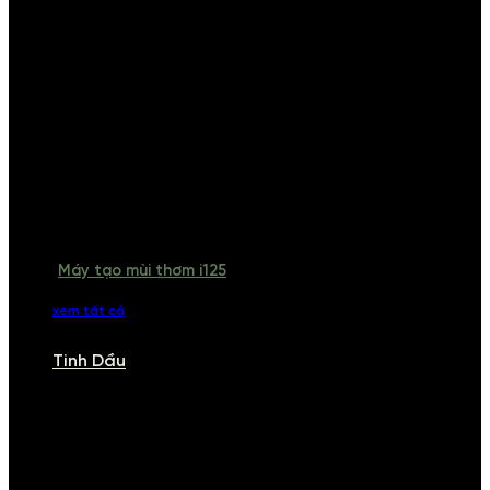
Máy tạo mùi thơm i125
xem tất cả
Tinh Dầu
TINH DẦU
Khám phá bộ sưu tập tinh dầu từ iCHARM. Chúng tôi đã phục vụ rất
nhiều khách sạn, cửa hàng, spa lớn trên toàn quốc. Đổi trả 7 ngày