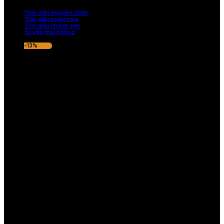
nếu hương thơm không ưng ý.
Tinh dầu nguyên chất
Tinh dầu nước hoa
Tinh dầu khách sạn
Tư vấn mùi hương
-13%