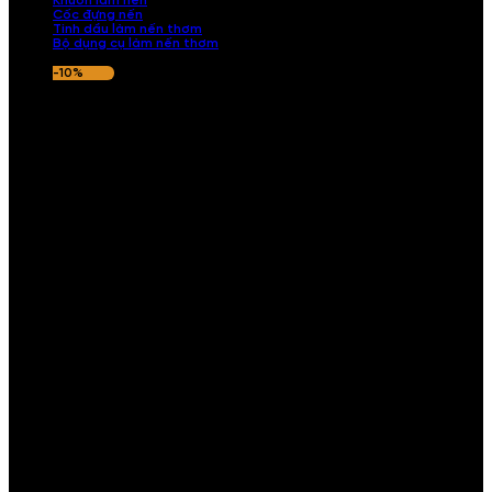
Khuôn làm nến
Cốc đựng nến
Tinh dầu làm nến thơm
Bộ dụng cụ làm nến thơm
-10%