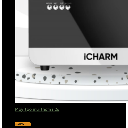
Máy tạo mùi thơm i126
-30%