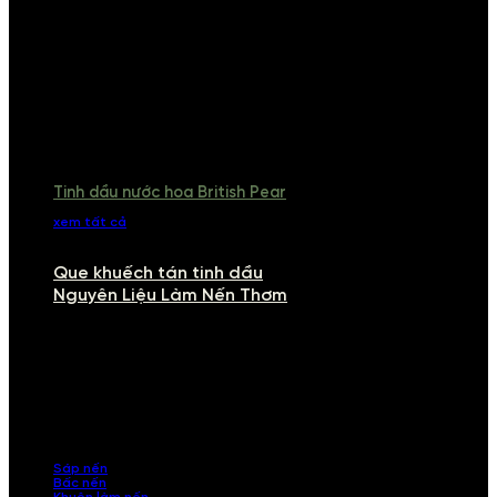
Tinh dầu nước hoa British Pear
xem tất cả
Que khuếch tán tinh dầu
Nguyên Liệu Làm Nến Thơm
NGUYÊN LIỆU LÀM NẾN THƠM
Khám phá nguyên liệu làm nến thơm cao cấp, giúp bạn tự tay tạo ra
những sản phẩm tinh tế, mang dấu ấn cá nhân. Chúng tôi cung cấp
đầy đủ các thành phần từ sáp nến, bấc nến đến tinh dầu an toàn,
mang lại hương thơm thư giãn, sang trọng.
Sáp nến
Bấc nến