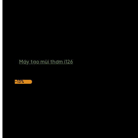
Máy tạo mùi thơm i126
-13%