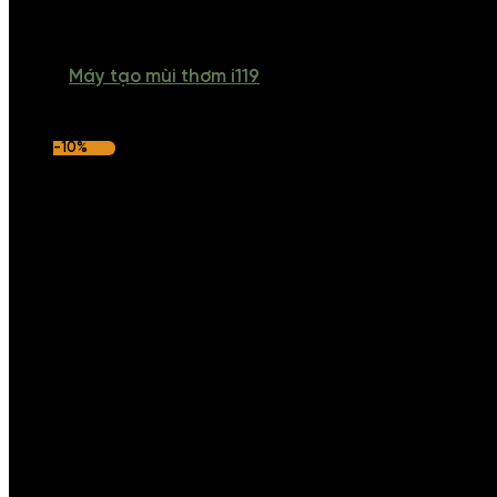
Máy tạo mùi thơm i119
-10%