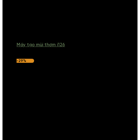
Máy tạo mùi thơm i126
-29%