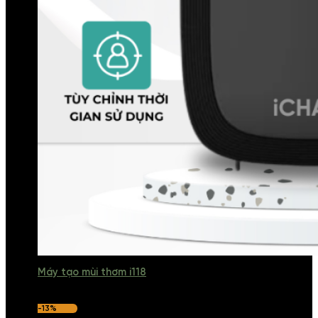
Máy tạo mùi thơm i118
-13%