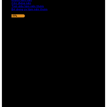
Khuôn làm nến
Cốc đựng nến
Tinh dầu làm nến thơm
Bộ dụng cụ làm nến thơm
-11%