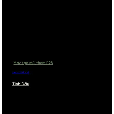
Máy tạo mùi thơm i128
xem tất cả
Tinh Dầu
TINH DẦU
Khám phá bộ sưu tập tinh dầu từ iCHARM. Chúng tôi đã phục vụ rất
nhiều khách sạn, cửa hàng, spa lớn trên toàn quốc. Đổi trả 7 ngày