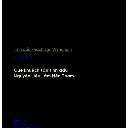
Tinh dầu khách sạn Wyndham
xem tất cả
Que khuếch tán tinh dầu
Nguyên Liệu Làm Nến Thơm
NGUYÊN LIỆU LÀM NẾN THƠM
Khám phá nguyên liệu làm nến thơm cao cấp, giúp bạn tự tay tạo ra
những sản phẩm tinh tế, mang dấu ấn cá nhân. Chúng tôi cung cấp
đầy đủ các thành phần từ sáp nến, bấc nến đến tinh dầu an toàn,
mang lại hương thơm thư giãn, sang trọng.
Sáp nến
Bấc nến