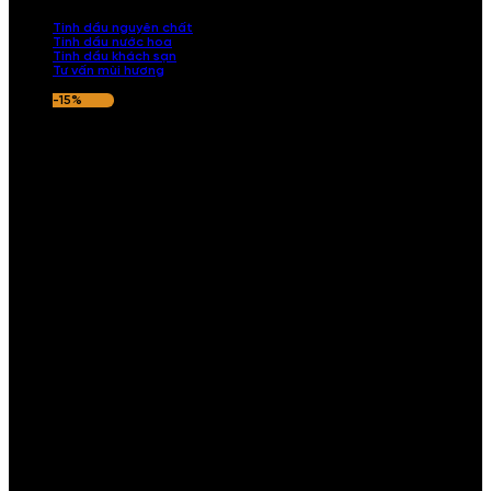
nếu hương thơm không ưng ý.
Tinh dầu nguyên chất
Tinh dầu nước hoa
Tinh dầu khách sạn
Tư vấn mùi hương
-15%