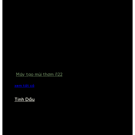
Máy tạo mùi thơm i122
xem tất cả
Tinh Dầu
TINH DẦU
Khám phá bộ sưu tập tinh dầu từ iCHARM. Chúng tôi đã phục vụ rất
nhiều khách sạn, cửa hàng, spa lớn trên toàn quốc. Đổi trả 7 ngày