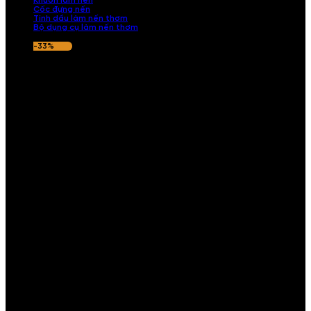
Khuôn làm nến
Cốc đựng nến
Tinh dầu làm nến thơm
Bộ dụng cụ làm nến thơm
-33%