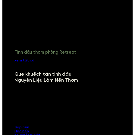
Tinh dầu thơm phòng Retreat
xem tất cả
Que khuếch tán tinh dầu
Nguyên Liệu Làm Nến Thơm
NGUYÊN LIỆU LÀM NẾN THƠM
Khám phá nguyên liệu làm nến thơm cao cấp, giúp bạn tự tay tạo ra
những sản phẩm tinh tế, mang dấu ấn cá nhân. Chúng tôi cung cấp
đầy đủ các thành phần từ sáp nến, bấc nến đến tinh dầu an toàn,
mang lại hương thơm thư giãn, sang trọng.
Sáp nến
Bấc nến