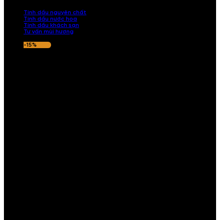
nếu hương thơm không ưng ý.
Tinh dầu nguyên chất
Tinh dầu nước hoa
Tinh dầu khách sạn
Tư vấn mùi hương
-15%