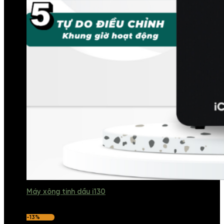
Máy xông tinh dầu i130
-13%