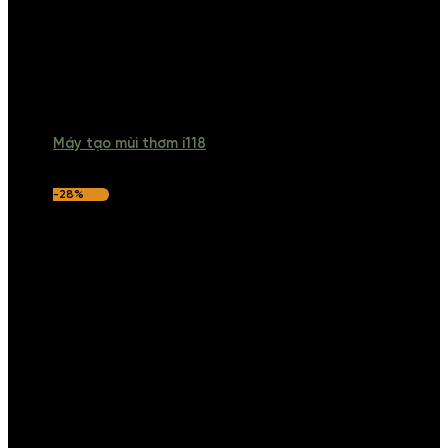
Máy tạo mùi thơm i118
-28%