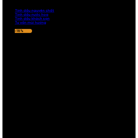
nếu hương thơm không ưng ý.
Tinh dầu nguyên chất
Tinh dầu nước hoa
Tinh dầu khách sạn
Tư vấn mùi hương
-18%