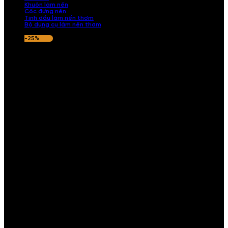
Khuôn làm nến
Cốc đựng nến
Tinh dầu làm nến thơm
Bộ dụng cụ làm nến thơm
-25%