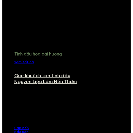
Tinh dầu hoa oải hương
xem tất cả
Que khuếch tán tinh dầu
Nguyên Liệu Làm Nến Thơm
NGUYÊN LIỆU LÀM NẾN THƠM
Khám phá nguyên liệu làm nến thơm cao cấp, giúp bạn tự tay tạo ra
những sản phẩm tinh tế, mang dấu ấn cá nhân. Chúng tôi cung cấp
đầy đủ các thành phần từ sáp nến, bấc nến đến tinh dầu an toàn,
mang lại hương thơm thư giãn, sang trọng.
Sáp nến
Bấc nến