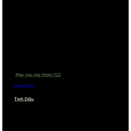
Máy tạo mùi thơm i122
xem tất cả
Tinh Dầu
TINH DẦU
Khám phá bộ sưu tập tinh dầu từ iCHARM. Chúng tôi đã phục vụ rất
nhiều khách sạn, cửa hàng, spa lớn trên toàn quốc. Đổi trả 7 ngày