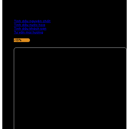
Khám phá bộ sưu tập tinh dầu từ iCHARM. Chúng tôi đã phục vụ rất
nhiều khách sạn, cửa hàng, spa lớn trên toàn quốc. Đổi trả 7 ngày
nếu hương thơm không ưng ý.
Tinh dầu nguyên chất
Tinh dầu nước hoa
Tinh dầu khách sạn
Tư vấn mùi hương
-13%