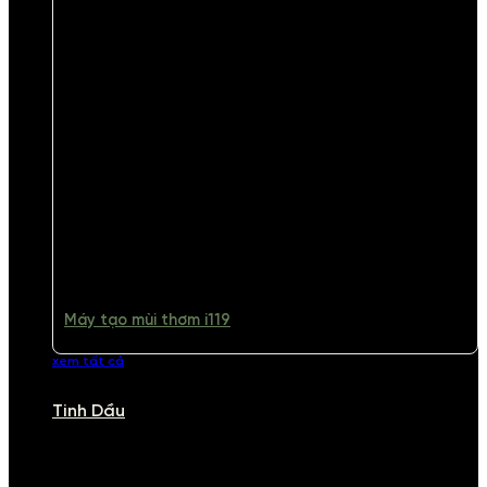
Máy tạo mùi thơm i119
xem tất cả
Tinh Dầu
TINH DẦU