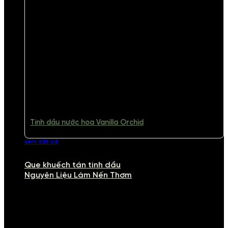
Tinh dầu nước hoa Vanilla Orchid
xem tất cả
Que khuếch tán tinh dầu
Nguyên Liệu Làm Nến Thơm
NGUYÊN LIỆU LÀM NẾN THƠM
Khám phá nguyên liệu làm nến thơm cao cấp, giúp bạn tự tay tạo ra