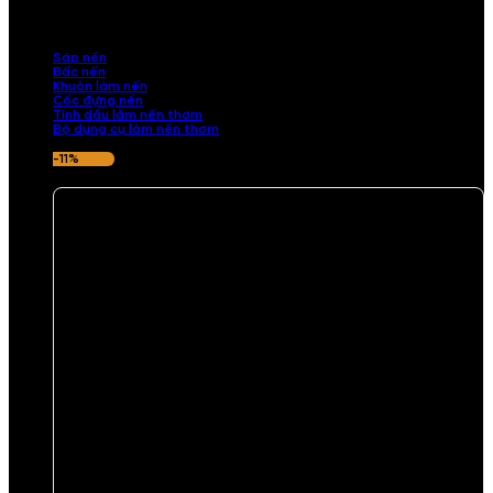
những sản phẩm tinh tế, mang dấu ấn cá nhân. Chúng tôi cung cấp
đầy đủ các thành phần từ sáp nến, bấc nến đến tinh dầu an toàn,
mang lại hương thơm thư giãn, sang trọng.
Sáp nến
Bấc nến
Khuôn làm nến
Cốc đựng nến
Tinh dầu làm nến thơm
Bộ dụng cụ làm nến thơm
-11%