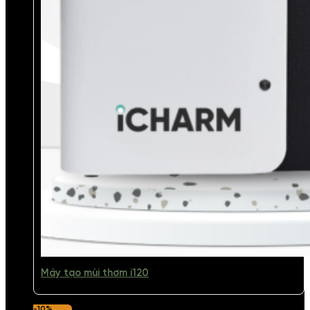
Máy tạo mùi thơm i120
-10%