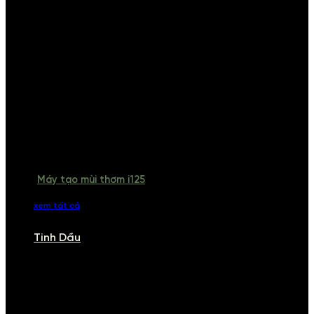
Máy tạo mùi thơm i125
xem tất cả
Tinh Dầu
TINH DẦU
Khám phá bộ sưu tập tinh dầu từ iCHARM. Chúng tôi đã phục vụ rất
nhiều khách sạn, cửa hàng, spa lớn trên toàn quốc. Đổi trả 7 ngày