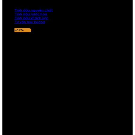
nếu hương thơm không ưng ý.
Tinh dầu nguyên chất
Tinh dầu nước hoa
Tinh dầu khách sạn
Tư vấn mùi hương
-62%