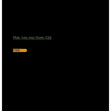
Máy tạo mùi thơm i126
-14%