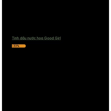
Tinh dầu nước hoa Good Girl
-33%