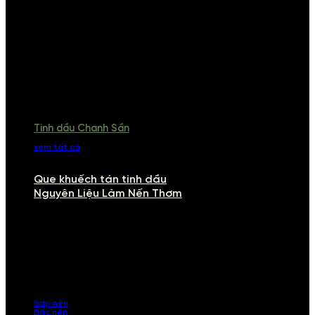
Tinh dầu Chanh Sần
xem tất cả
Que khuếch tán tinh dầu
Nguyên Liệu Làm Nến Thơm
NGUYÊN LIỆU LÀM NẾN THƠM
Khám phá nguyên liệu làm nến thơm cao cấp, giúp bạn tự tay tạo ra
những sản phẩm tinh tế, mang dấu ấn cá nhân. Chúng tôi cung cấp
đầy đủ các thành phần từ sáp nến, bấc nến đến tinh dầu an toàn,
mang lại hương thơm thư giãn, sang trọng.
Sáp nến
Bấc nến