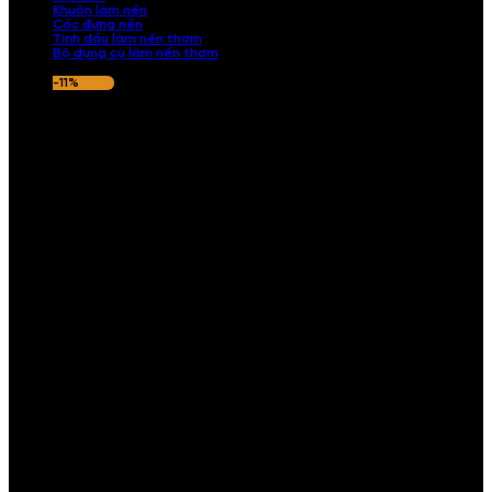
Khuôn làm nến
Cốc đựng nến
Tinh dầu làm nến thơm
Bộ dụng cụ làm nến thơm
-11%