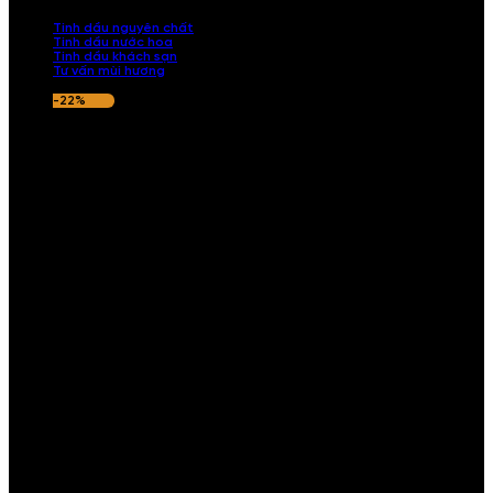
nếu hương thơm không ưng ý.
Tinh dầu nguyên chất
Tinh dầu nước hoa
Tinh dầu khách sạn
Tư vấn mùi hương
-22%