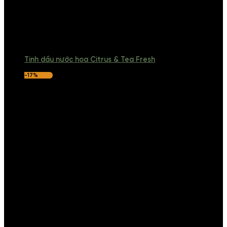
Tinh dầu nước hoa Citrus & Tea Fresh
-17%