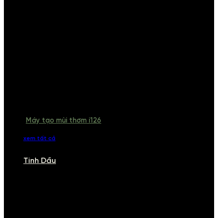
Máy tạo mùi thơm i126
xem tất cả
Tinh Dầu
TINH DẦU
Khám phá bộ sưu tập tinh dầu từ iCHARM. Chúng tôi đã phục vụ rất
nhiều khách sạn, cửa hàng, spa lớn trên toàn quốc. Đổi trả 7 ngày