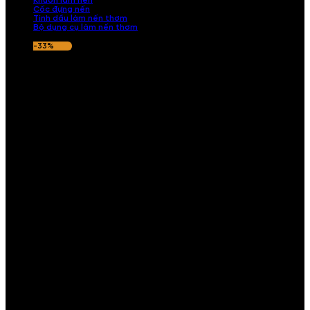
Khuôn làm nến
Cốc đựng nến
Tinh dầu làm nến thơm
Bộ dụng cụ làm nến thơm
-33%