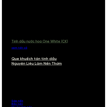
Tinh dầu nước hoa One White (CK)
xem tất cả
Que khuếch tán tinh dầu
Nguyên Liệu Làm Nến Thơm
NGUYÊN LIỆU LÀM NẾN THƠM
Khám phá nguyên liệu làm nến thơm cao cấp, giúp bạn tự tay tạo ra
những sản phẩm tinh tế, mang dấu ấn cá nhân. Chúng tôi cung cấp
đầy đủ các thành phần từ sáp nến, bấc nến đến tinh dầu an toàn,
mang lại hương thơm thư giãn, sang trọng.
Sáp nến
Bấc nến