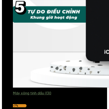
Máy xông tinh dầu i130
-7%