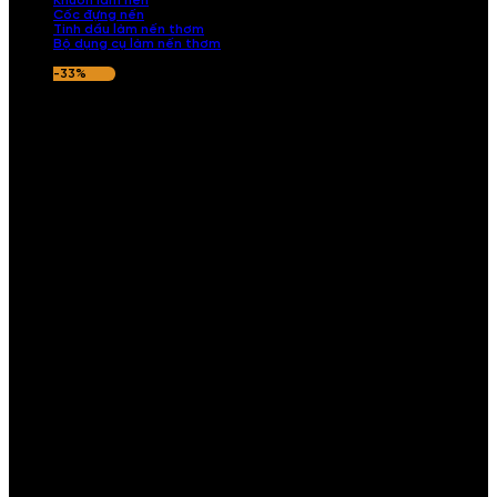
Khuôn làm nến
Cốc đựng nến
Tinh dầu làm nến thơm
Bộ dụng cụ làm nến thơm
-33%