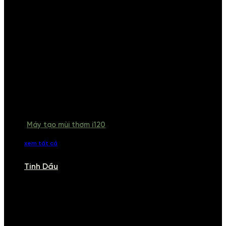
Máy tạo mùi thơm i120
xem tất cả
Tinh Dầu
TINH DẦU
Khám phá bộ sưu tập tinh dầu từ iCHARM. Chúng tôi đã phục vụ rất
nhiều khách sạn, cửa hàng, spa lớn trên toàn quốc. Đổi trả 7 ngày