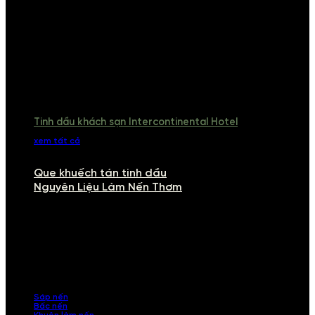
Tinh dầu khách sạn Intercontinental Hotel
xem tất cả
Que khuếch tán tinh dầu
Nguyên Liệu Làm Nến Thơm
NGUYÊN LIỆU LÀM NẾN THƠM
Khám phá nguyên liệu làm nến thơm cao cấp, giúp bạn tự tay tạo ra
những sản phẩm tinh tế, mang dấu ấn cá nhân. Chúng tôi cung cấp
đầy đủ các thành phần từ sáp nến, bấc nến đến tinh dầu an toàn,
mang lại hương thơm thư giãn, sang trọng.
Sáp nến
Bấc nến