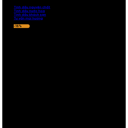
nếu hương thơm không ưng ý.
Tinh dầu nguyên chất
Tinh dầu nước hoa
Tinh dầu khách sạn
Tư vấn mùi hương
-18%