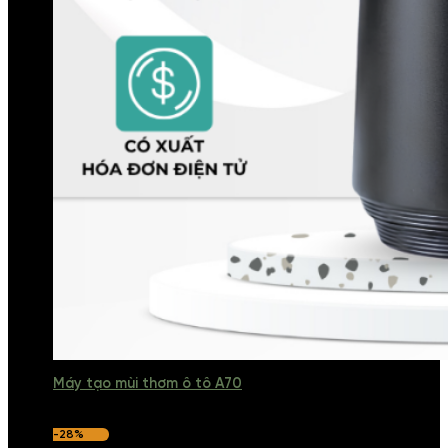
Máy tạo mùi thơm ô tô A70
-28%