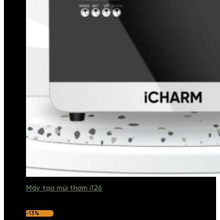
Máy tạo mùi thơm i126
-13%