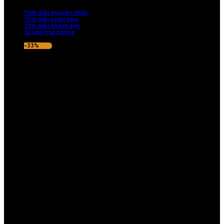
nếu hương thơm không ưng ý.
Tinh dầu nguyên chất
Tinh dầu nước hoa
Tinh dầu khách sạn
Tư vấn mùi hương
-33%