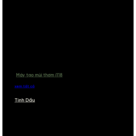
Máy tạo mùi thơm i118
xem tất cả
Tinh Dầu
TINH DẦU
Khám phá bộ sưu tập tinh dầu từ iCHARM. Chúng tôi đã phục vụ rất
nhiều khách sạn, cửa hàng, spa lớn trên toàn quốc. Đổi trả 7 ngày