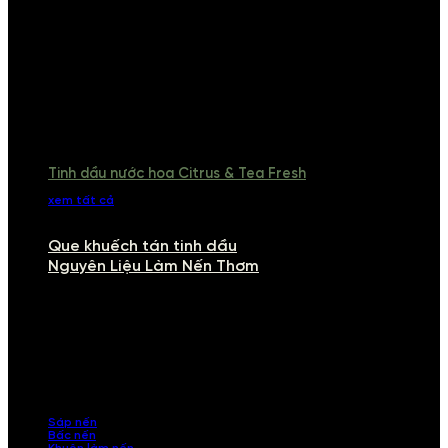
Tinh dầu nước hoa Citrus & Tea Fresh
xem tất cả
Que khuếch tán tinh dầu
Nguyên Liệu Làm Nến Thơm
NGUYÊN LIỆU LÀM NẾN THƠM
Khám phá nguyên liệu làm nến thơm cao cấp, giúp bạn tự tay tạo ra
những sản phẩm tinh tế, mang dấu ấn cá nhân. Chúng tôi cung cấp
đầy đủ các thành phần từ sáp nến, bấc nến đến tinh dầu an toàn,
mang lại hương thơm thư giãn, sang trọng.
Sáp nến
Bấc nến