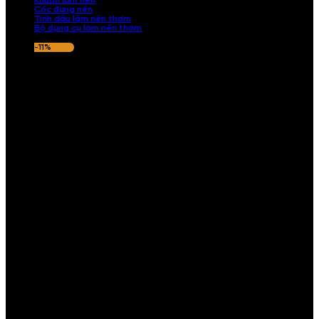
Khuôn làm nến
Cốc đựng nến
Tinh dầu làm nến thơm
Bộ dụng cụ làm nến thơm
-11%