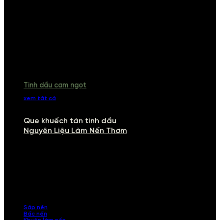
Tinh dầu cam ngọt
xem tất cả
Que khuếch tán tinh dầu
Nguyên Liệu Làm Nến Thơm
NGUYÊN LIỆU LÀM NẾN THƠM
Khám phá nguyên liệu làm nến thơm cao cấp, giúp bạn tự tay tạo ra
những sản phẩm tinh tế, mang dấu ấn cá nhân. Chúng tôi cung cấp
đầy đủ các thành phần từ sáp nến, bấc nến đến tinh dầu an toàn,
mang lại hương thơm thư giãn, sang trọng.
Sáp nến
Bấc nến