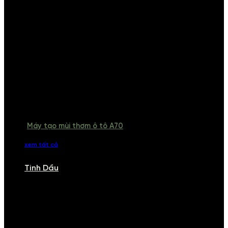
Máy tạo mùi thơm ô tô A70
xem tất cả
Tinh Dầu
TINH DẦU
Khám phá bộ sưu tập tinh dầu từ iCHARM. Chúng tôi đã phục vụ rất
nhiều khách sạn, cửa hàng, spa lớn trên toàn quốc. Đổi trả 7 ngày