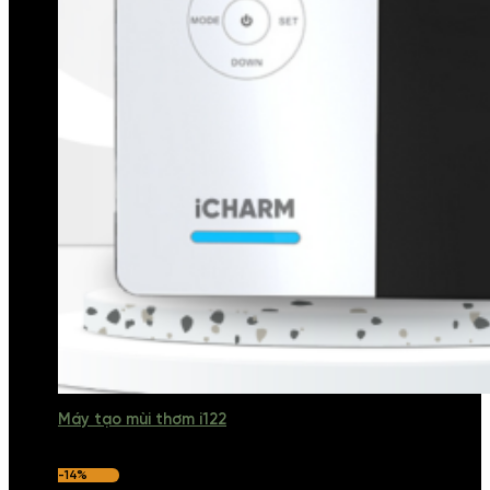
Máy tạo mùi thơm i122
-14%