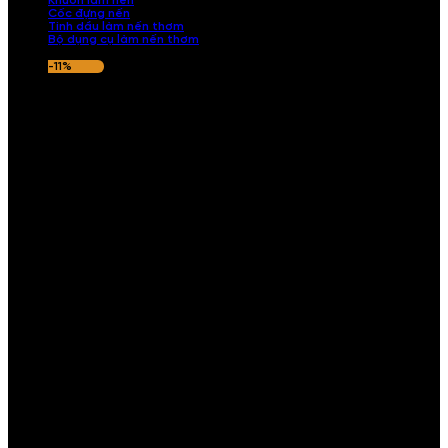
Khuôn làm nến
Cốc đựng nến
Tinh dầu làm nến thơm
Bộ dụng cụ làm nến thơm
-11%