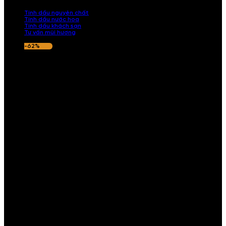
nếu hương thơm không ưng ý.
Tinh dầu nguyên chất
Tinh dầu nước hoa
Tinh dầu khách sạn
Tư vấn mùi hương
-62%