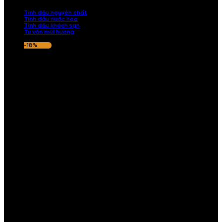
nếu hương thơm không ưng ý.
Tinh dầu nguyên chất
Tinh dầu nước hoa
Tinh dầu khách sạn
Tư vấn mùi hương
-18%