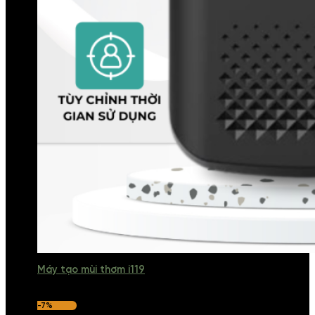
Máy tạo mùi thơm i119
-7%