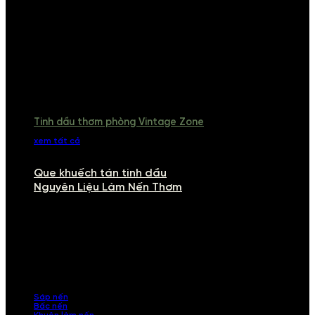
Tinh dầu thơm phòng Vintage Zone
xem tất cả
Que khuếch tán tinh dầu
Nguyên Liệu Làm Nến Thơm
NGUYÊN LIỆU LÀM NẾN THƠM
Khám phá nguyên liệu làm nến thơm cao cấp, giúp bạn tự tay tạo ra
những sản phẩm tinh tế, mang dấu ấn cá nhân. Chúng tôi cung cấp
đầy đủ các thành phần từ sáp nến, bấc nến đến tinh dầu an toàn,
mang lại hương thơm thư giãn, sang trọng.
Sáp nến
Bấc nến