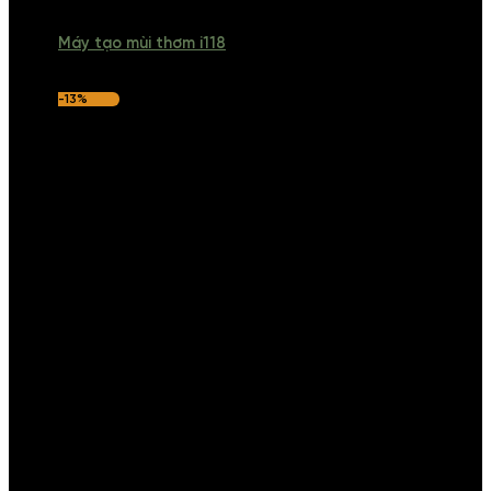
Máy tạo mùi thơm i118
-13%