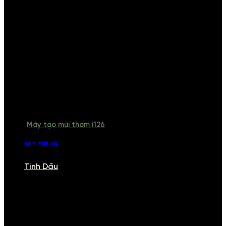
Máy tạo mùi thơm i126
xem tất cả
Tinh Dầu
TINH DẦU
Khám phá bộ sưu tập tinh dầu từ iCHARM. Chúng tôi đã phục vụ rất
nhiều khách sạn, cửa hàng, spa lớn trên toàn quốc. Đổi trả 7 ngày