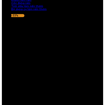
Khuôn làm nến
Cốc đựng nến
Tinh dầu làm nến thơm
Bộ dụng cụ làm nến thơm
-33%