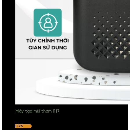
Máy tạo mùi thơm i117
-14%