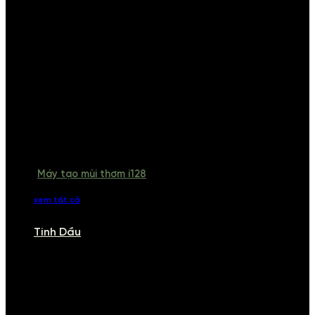
Máy tạo mùi thơm i128
xem tất cả
Tinh Dầu
TINH DẦU
Khám phá bộ sưu tập tinh dầu từ iCHARM. Chúng tôi đã phục vụ rất
nhiều khách sạn, cửa hàng, spa lớn trên toàn quốc. Đổi trả 7 ngày