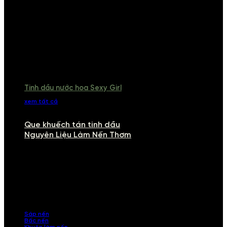
Tinh dầu nước hoa Sexy Girl
xem tất cả
Que khuếch tán tinh dầu
Nguyên Liệu Làm Nến Thơm
NGUYÊN LIỆU LÀM NẾN THƠM
Khám phá nguyên liệu làm nến thơm cao cấp, giúp bạn tự tay tạo ra
những sản phẩm tinh tế, mang dấu ấn cá nhân. Chúng tôi cung cấp
đầy đủ các thành phần từ sáp nến, bấc nến đến tinh dầu an toàn,
mang lại hương thơm thư giãn, sang trọng.
Sáp nến
Bấc nến