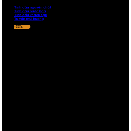
nếu hương thơm không ưng ý.
Tinh dầu nguyên chất
Tinh dầu nước hoa
Tinh dầu khách sạn
Tư vấn mùi hương
-33%