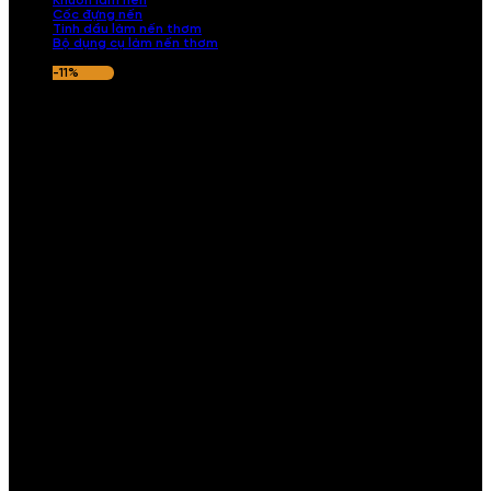
Khuôn làm nến
Cốc đựng nến
Tinh dầu làm nến thơm
Bộ dụng cụ làm nến thơm
-11%