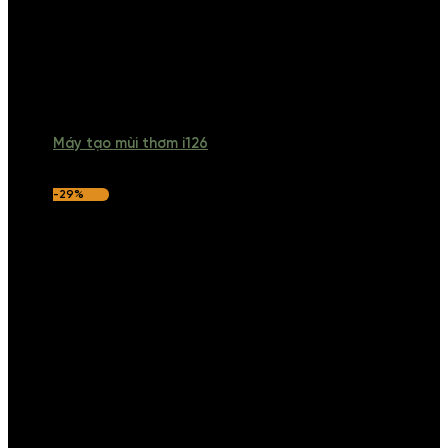
Máy tạo mùi thơm i126
-29%