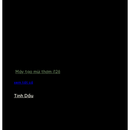
Máy tạo mùi thơm i126
xem tất cả
Tinh Dầu
TINH DẦU
Khám phá bộ sưu tập tinh dầu từ iCHARM. Chúng tôi đã phục vụ rất
nhiều khách sạn, cửa hàng, spa lớn trên toàn quốc. Đổi trả 7 ngày