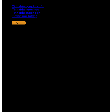
nếu hương thơm không ưng ý.
Tinh dầu nguyên chất
Tinh dầu nước hoa
Tinh dầu khách sạn
Tư vấn mùi hương
-11%