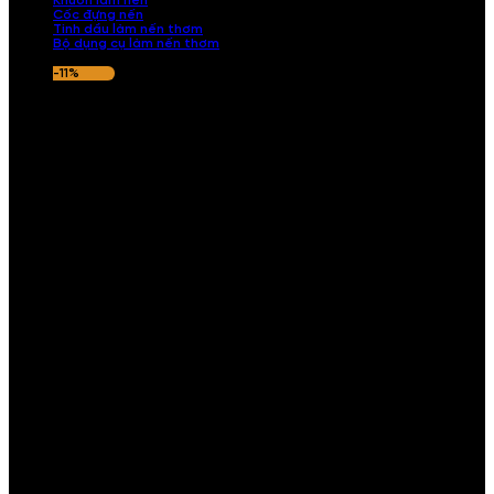
Khuôn làm nến
Cốc đựng nến
Tinh dầu làm nến thơm
Bộ dụng cụ làm nến thơm
-11%