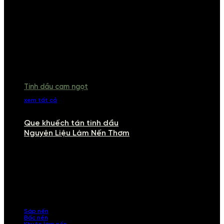
Tinh dầu cam ngọt
xem tất cả
Que khuếch tán tinh dầu
Nguyên Liệu Làm Nến Thơm
NGUYÊN LIỆU LÀM NẾN THƠM
Khám phá nguyên liệu làm nến thơm cao cấp, giúp bạn tự tay tạo ra
những sản phẩm tinh tế, mang dấu ấn cá nhân. Chúng tôi cung cấp
đầy đủ các thành phần từ sáp nến, bấc nến đến tinh dầu an toàn,
mang lại hương thơm thư giãn, sang trọng.
Sáp nến
Bấc nến