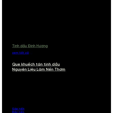
Tinh dầu Đinh Hương
xem tất cả
Que khuếch tán tinh dầu
Nguyên Liệu Làm Nến Thơm
NGUYÊN LIỆU LÀM NẾN THƠM
Khám phá nguyên liệu làm nến thơm cao cấp, giúp bạn tự tay tạo ra
những sản phẩm tinh tế, mang dấu ấn cá nhân. Chúng tôi cung cấp
đầy đủ các thành phần từ sáp nến, bấc nến đến tinh dầu an toàn,
mang lại hương thơm thư giãn, sang trọng.
Sáp nến
Bấc nến