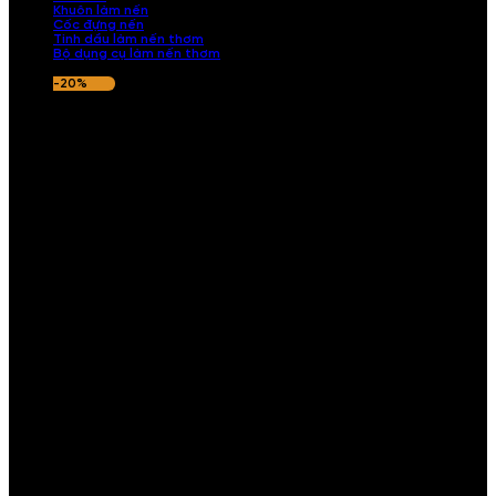
Khuôn làm nến
Cốc đựng nến
Tinh dầu làm nến thơm
Bộ dụng cụ làm nến thơm
-20%