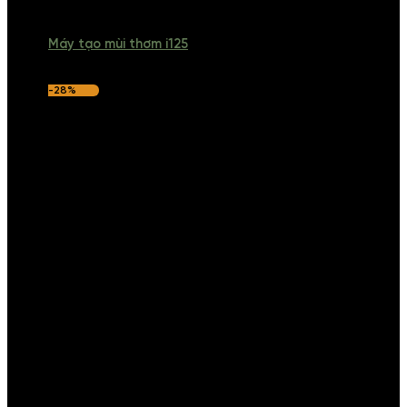
Máy tạo mùi thơm i125
-28%