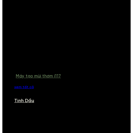
Máy tạo mùi thơm i117
xem tất cả
Tinh Dầu
TINH DẦU
Khám phá bộ sưu tập tinh dầu từ iCHARM. Chúng tôi đã phục vụ rất
nhiều khách sạn, cửa hàng, spa lớn trên toàn quốc. Đổi trả 7 ngày