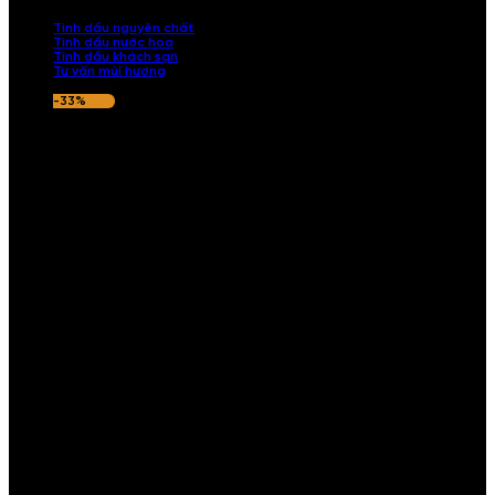
nếu hương thơm không ưng ý.
Tinh dầu nguyên chất
Tinh dầu nước hoa
Tinh dầu khách sạn
Tư vấn mùi hương
-33%