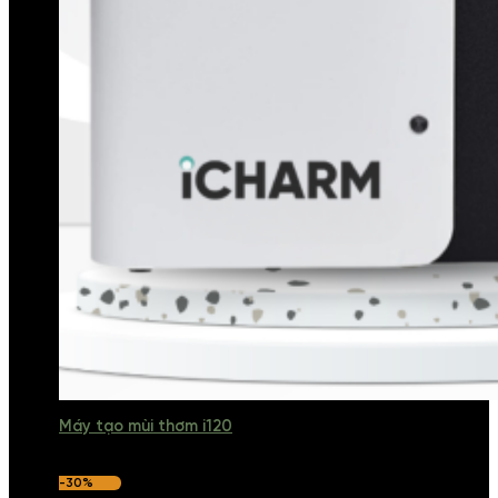
Máy tạo mùi thơm i120
-30%