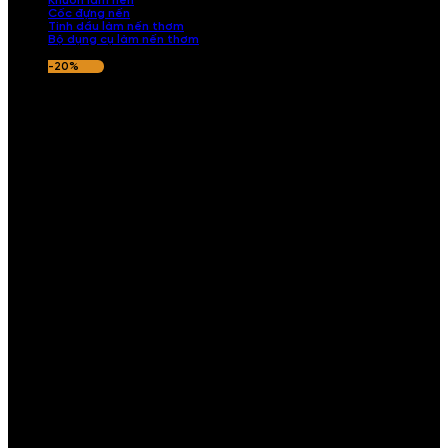
Khuôn làm nến
Cốc đựng nến
Tinh dầu làm nến thơm
Bộ dụng cụ làm nến thơm
-20%