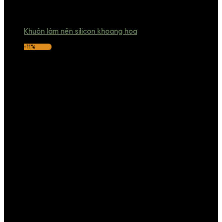
Khuôn làm nến silicon khoang hoa
-11%