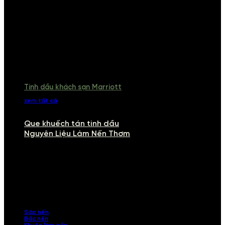
Tinh dầu khách sạn Marriott
xem tất cả
Que khuếch tán tinh dầu
Nguyên Liệu Làm Nến Thơm
NGUYÊN LIỆU LÀM NẾN THƠM
Khám phá nguyên liệu làm nến thơm cao cấp, giúp bạn tự tay tạo ra
những sản phẩm tinh tế, mang dấu ấn cá nhân. Chúng tôi cung cấp
đầy đủ các thành phần từ sáp nến, bấc nến đến tinh dầu an toàn,
mang lại hương thơm thư giãn, sang trọng.
Sáp nến
Bấc nến