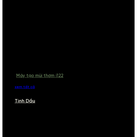
Máy tạo mùi thơm i122
xem tất cả
Tinh Dầu
TINH DẦU
Khám phá bộ sưu tập tinh dầu từ iCHARM. Chúng tôi đã phục vụ rất
nhiều khách sạn, cửa hàng, spa lớn trên toàn quốc. Đổi trả 7 ngày