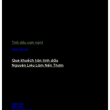
Tinh dầu cam ngọt
xem tất cả
Que khuếch tán tinh dầu
Nguyên Liệu Làm Nến Thơm
NGUYÊN LIỆU LÀM NẾN THƠM
Khám phá nguyên liệu làm nến thơm cao cấp, giúp bạn tự tay tạo ra
những sản phẩm tinh tế, mang dấu ấn cá nhân. Chúng tôi cung cấp
đầy đủ các thành phần từ sáp nến, bấc nến đến tinh dầu an toàn,
mang lại hương thơm thư giãn, sang trọng.
Sáp nến
Bấc nến