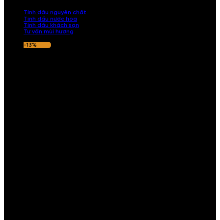
nếu hương thơm không ưng ý.
Tinh dầu nguyên chất
Tinh dầu nước hoa
Tinh dầu khách sạn
Tư vấn mùi hương
-13%