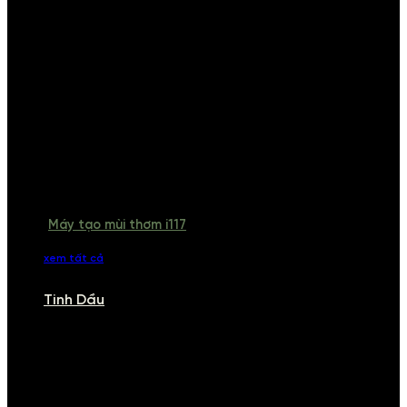
Máy tạo mùi thơm i117
xem tất cả
Tinh Dầu
TINH DẦU
Khám phá bộ sưu tập tinh dầu từ iCHARM. Chúng tôi đã phục vụ rất
nhiều khách sạn, cửa hàng, spa lớn trên toàn quốc. Đổi trả 7 ngày