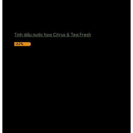
Tinh dầu nước hoa Citrus & Tea Fresh
-62%