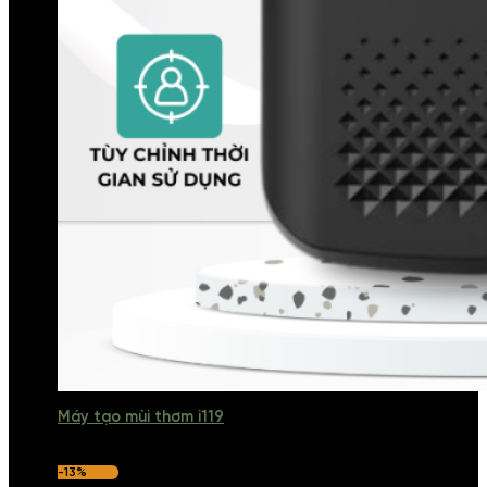
Máy tạo mùi thơm i119
-13%