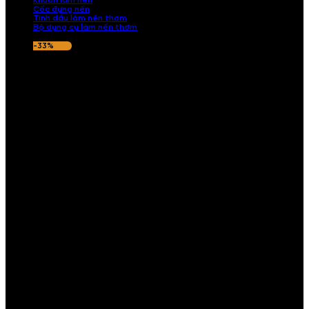
Khuôn làm nến
Cốc đựng nến
Tinh dầu làm nến thơm
Bộ dụng cụ làm nến thơm
-33%