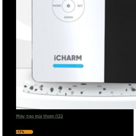
Máy tạo mùi thơm i122
-13%