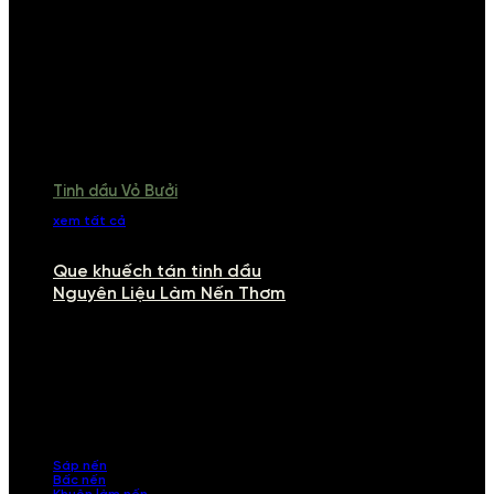
Tinh dầu Vỏ Bưởi
xem tất cả
Que khuếch tán tinh dầu
Nguyên Liệu Làm Nến Thơm
NGUYÊN LIỆU LÀM NẾN THƠM
Khám phá nguyên liệu làm nến thơm cao cấp, giúp bạn tự tay tạo ra
những sản phẩm tinh tế, mang dấu ấn cá nhân. Chúng tôi cung cấp
đầy đủ các thành phần từ sáp nến, bấc nến đến tinh dầu an toàn,
mang lại hương thơm thư giãn, sang trọng.
Sáp nến
Bấc nến