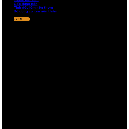
Khuôn làm nến
Cốc đựng nến
Tinh dầu làm nến thơm
Bộ dụng cụ làm nến thơm
-25%