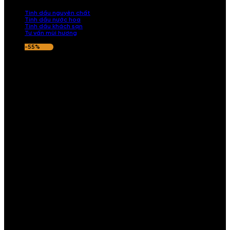
nếu hương thơm không ưng ý.
Tinh dầu nguyên chất
Tinh dầu nước hoa
Tinh dầu khách sạn
Tư vấn mùi hương
-55%