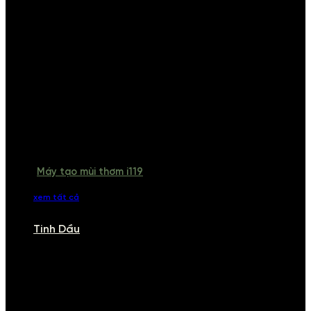
Máy tạo mùi thơm i119
xem tất cả
Tinh Dầu
TINH DẦU
Khám phá bộ sưu tập tinh dầu từ iCHARM. Chúng tôi đã phục vụ rất
nhiều khách sạn, cửa hàng, spa lớn trên toàn quốc. Đổi trả 7 ngày