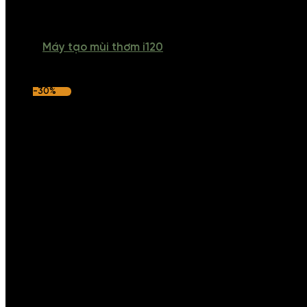
Máy tạo mùi thơm i120
-30%