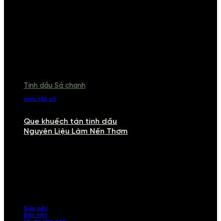
Tinh dầu Sả chanh
xem tất cả
Que khuếch tán tinh dầu
Nguyên Liệu Làm Nến Thơm
NGUYÊN LIỆU LÀM NẾN THƠM
Khám phá nguyên liệu làm nến thơm cao cấp, giúp bạn tự tay tạo ra
những sản phẩm tinh tế, mang dấu ấn cá nhân. Chúng tôi cung cấp
đầy đủ các thành phần từ sáp nến, bấc nến đến tinh dầu an toàn,
mang lại hương thơm thư giãn, sang trọng.
Sáp nến
Bấc nến