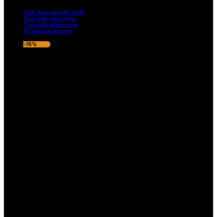
nếu hương thơm không ưng ý.
Tinh dầu nguyên chất
Tinh dầu nước hoa
Tinh dầu khách sạn
Tư vấn mùi hương
-18%