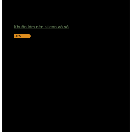
Khuôn làm nến silicon vỏ sò
-11%