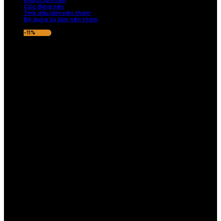
Khuôn làm nến
Cốc đựng nến
Tinh dầu làm nến thơm
Bộ dụng cụ làm nến thơm
-11%