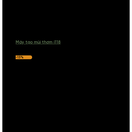
Máy tạo mùi thơm i118
-13%