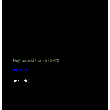
Máy tạo mùi thơm ô tô A70
xem tất cả
Tinh Dầu
TINH DẦU
Khám phá bộ sưu tập tinh dầu từ iCHARM. Chúng tôi đã phục vụ rất
nhiều khách sạn, cửa hàng, spa lớn trên toàn quốc. Đổi trả 7 ngày