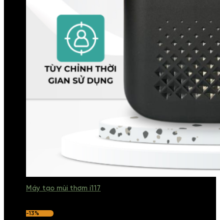
Máy tạo mùi thơm i117
-13%