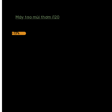
Máy tạo mùi thơm i120
-13%