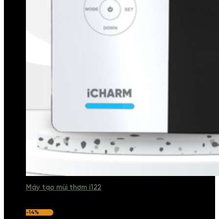
Máy tạo mùi thơm i122
-14%