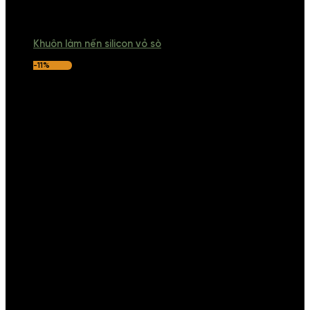
Khuôn làm nến silicon vỏ sò
-11%