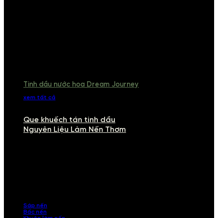
Tinh dầu nước hoa Dream Journey
xem tất cả
Que khuếch tán tinh dầu
Nguyên Liệu Làm Nến Thơm
NGUYÊN LIỆU LÀM NẾN THƠM
Khám phá nguyên liệu làm nến thơm cao cấp, giúp bạn tự tay tạo ra
những sản phẩm tinh tế, mang dấu ấn cá nhân. Chúng tôi cung cấp
đầy đủ các thành phần từ sáp nến, bấc nến đến tinh dầu an toàn,
mang lại hương thơm thư giãn, sang trọng.
Sáp nến
Bấc nến