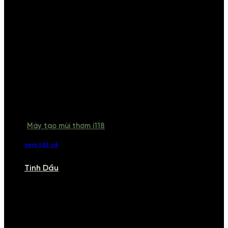
Máy tạo mùi thơm i118
xem tất cả
Tinh Dầu
TINH DẦU
Khám phá bộ sưu tập tinh dầu từ iCHARM. Chúng tôi đã phục vụ rất
nhiều khách sạn, cửa hàng, spa lớn trên toàn quốc. Đổi trả 7 ngày