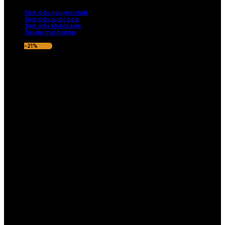
nếu hương thơm không ưng ý.
Tinh dầu nguyên chất
Tinh dầu nước hoa
Tinh dầu khách sạn
Tư vấn mùi hương
-21%