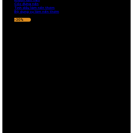
Khuôn làm nến
Cốc đựng nến
Tinh dầu làm nến thơm
Bộ dụng cụ làm nến thơm
-20%