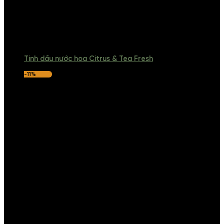
Tinh dầu nước hoa Citrus & Tea Fresh
-11%