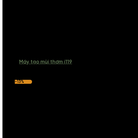
Máy tạo mùi thơm i119
-13%