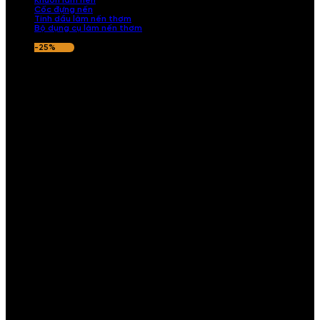
Khuôn làm nến
Cốc đựng nến
Tinh dầu làm nến thơm
Bộ dụng cụ làm nến thơm
-25%