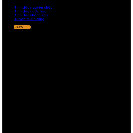
nếu hương thơm không ưng ý.
Tinh dầu nguyên chất
Tinh dầu nước hoa
Tinh dầu khách sạn
Tư vấn mùi hương
-33%