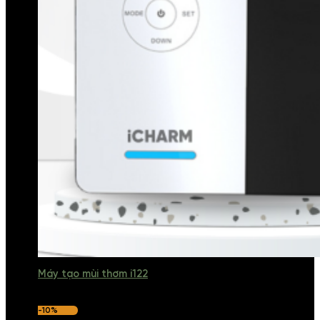
Máy tạo mùi thơm i122
-10%