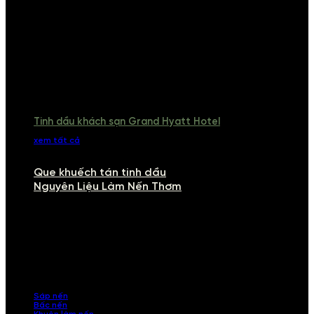
Tinh dầu khách sạn Grand Hyatt Hotel
xem tất cả
Que khuếch tán tinh dầu
Nguyên Liệu Làm Nến Thơm
NGUYÊN LIỆU LÀM NẾN THƠM
Khám phá nguyên liệu làm nến thơm cao cấp, giúp bạn tự tay tạo ra
những sản phẩm tinh tế, mang dấu ấn cá nhân. Chúng tôi cung cấp
đầy đủ các thành phần từ sáp nến, bấc nến đến tinh dầu an toàn,
mang lại hương thơm thư giãn, sang trọng.
Sáp nến
Bấc nến