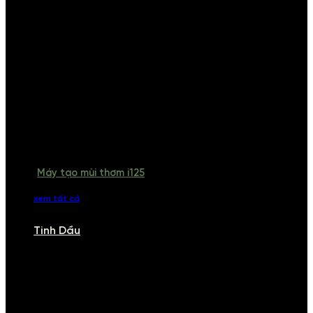
Máy tạo mùi thơm i125
xem tất cả
Tinh Dầu
TINH DẦU
Khám phá bộ sưu tập tinh dầu từ iCHARM. Chúng tôi đã phục vụ rất
nhiều khách sạn, cửa hàng, spa lớn trên toàn quốc. Đổi trả 7 ngày