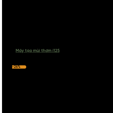
Máy tạo mùi thơm i125
-26%