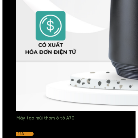
Máy tạo mùi thơm ô tô A70
-14%