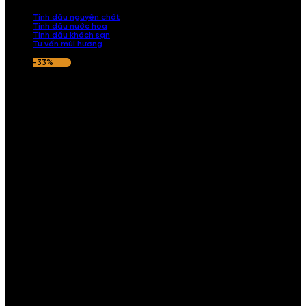
nếu hương thơm không ưng ý.
Tinh dầu nguyên chất
Tinh dầu nước hoa
Tinh dầu khách sạn
Tư vấn mùi hương
-33%