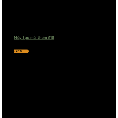
Máy tạo mùi thơm i118
-28%