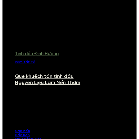
Tinh dầu Đinh Hương
xem tất cả
Que khuếch tán tinh dầu
Nguyên Liệu Làm Nến Thơm
NGUYÊN LIỆU LÀM NẾN THƠM
Khám phá nguyên liệu làm nến thơm cao cấp, giúp bạn tự tay tạo ra
những sản phẩm tinh tế, mang dấu ấn cá nhân. Chúng tôi cung cấp
đầy đủ các thành phần từ sáp nến, bấc nến đến tinh dầu an toàn,
mang lại hương thơm thư giãn, sang trọng.
Sáp nến
Bấc nến