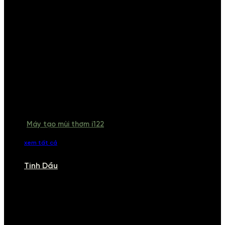
Máy tạo mùi thơm i122
xem tất cả
Tinh Dầu
TINH DẦU
Khám phá bộ sưu tập tinh dầu từ iCHARM. Chúng tôi đã phục vụ rất
nhiều khách sạn, cửa hàng, spa lớn trên toàn quốc. Đổi trả 7 ngày