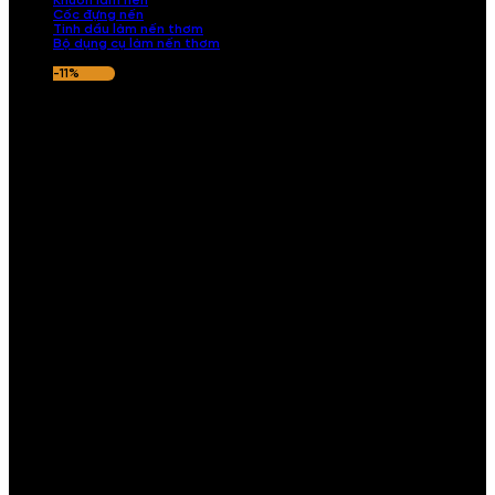
Khuôn làm nến
Cốc đựng nến
Tinh dầu làm nến thơm
Bộ dụng cụ làm nến thơm
-11%