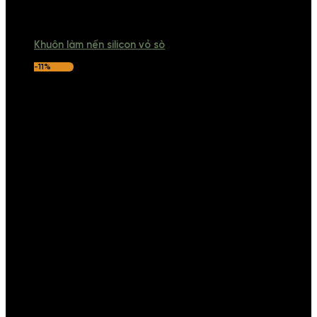
Khuôn làm nến silicon vỏ sò
-11%