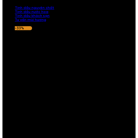
nếu hương thơm không ưng ý.
Tinh dầu nguyên chất
Tinh dầu nước hoa
Tinh dầu khách sạn
Tư vấn mùi hương
-33%