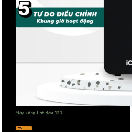
Máy xông tinh dầu i130
-7%