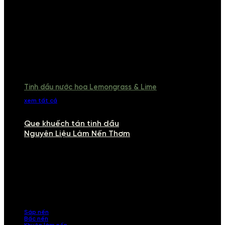
Tinh dầu nước hoa Lemongrass & Lime
xem tất cả
Que khuếch tán tinh dầu
Nguyên Liệu Làm Nến Thơm
NGUYÊN LIỆU LÀM NẾN THƠM
Khám phá nguyên liệu làm nến thơm cao cấp, giúp bạn tự tay tạo ra
những sản phẩm tinh tế, mang dấu ấn cá nhân. Chúng tôi cung cấp
đầy đủ các thành phần từ sáp nến, bấc nến đến tinh dầu an toàn,
mang lại hương thơm thư giãn, sang trọng.
Sáp nến
Bấc nến