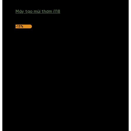
Máy tạo mùi thơm i118
-13%