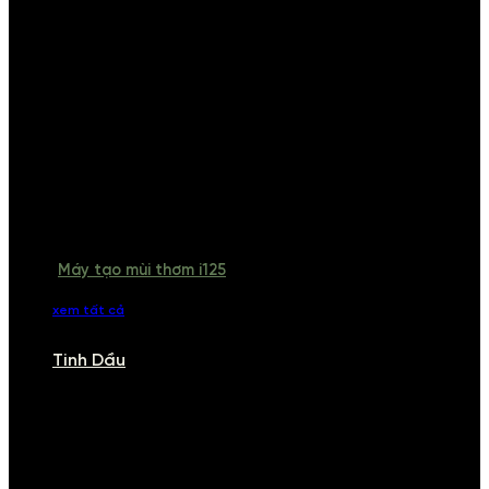
Máy tạo mùi thơm i125
xem tất cả
Tinh Dầu
TINH DẦU
Khám phá bộ sưu tập tinh dầu từ iCHARM. Chúng tôi đã phục vụ rất
nhiều khách sạn, cửa hàng, spa lớn trên toàn quốc. Đổi trả 7 ngày