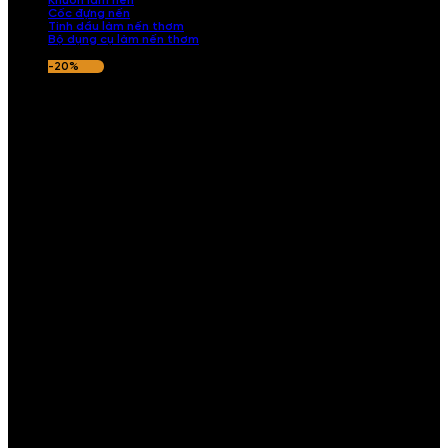
Khuôn làm nến
Cốc đựng nến
Tinh dầu làm nến thơm
Bộ dụng cụ làm nến thơm
-20%