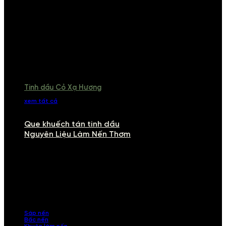
Tinh dầu Cỏ Xạ Hương
xem tất cả
Que khuếch tán tinh dầu
Nguyên Liệu Làm Nến Thơm
NGUYÊN LIỆU LÀM NẾN THƠM
Khám phá nguyên liệu làm nến thơm cao cấp, giúp bạn tự tay tạo ra
những sản phẩm tinh tế, mang dấu ấn cá nhân. Chúng tôi cung cấp
đầy đủ các thành phần từ sáp nến, bấc nến đến tinh dầu an toàn,
mang lại hương thơm thư giãn, sang trọng.
Sáp nến
Bấc nến