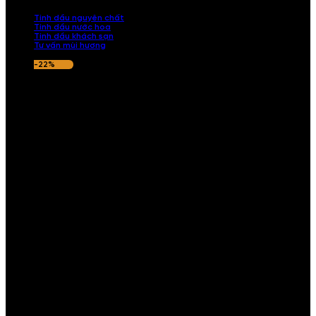
nếu hương thơm không ưng ý.
Tinh dầu nguyên chất
Tinh dầu nước hoa
Tinh dầu khách sạn
Tư vấn mùi hương
-22%