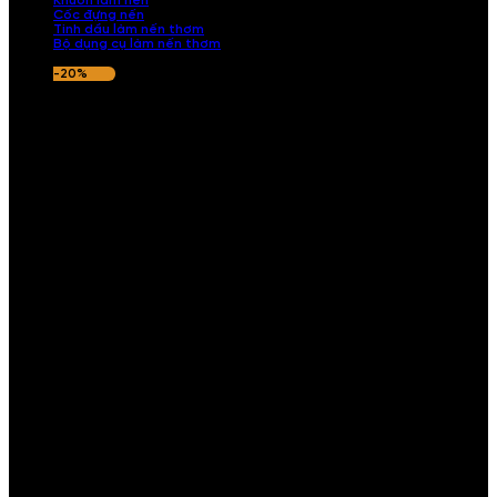
Khuôn làm nến
Cốc đựng nến
Tinh dầu làm nến thơm
Bộ dụng cụ làm nến thơm
-20%