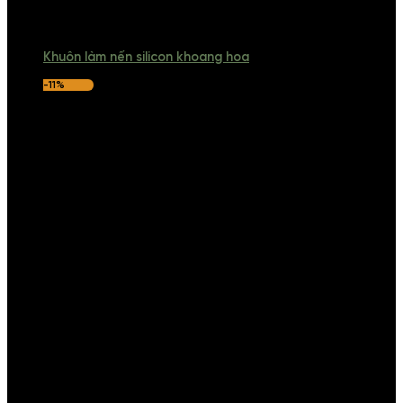
Khuôn làm nến silicon khoang hoa
-11%