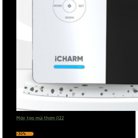
Máy tạo mùi thơm i122
-30%