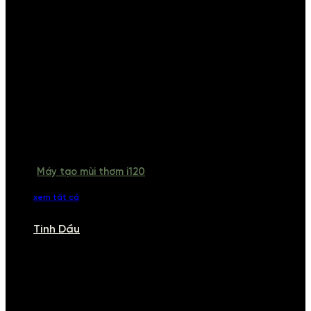
Máy tạo mùi thơm i120
xem tất cả
Tinh Dầu
TINH DẦU
Khám phá bộ sưu tập tinh dầu từ iCHARM. Chúng tôi đã phục vụ rất
nhiều khách sạn, cửa hàng, spa lớn trên toàn quốc. Đổi trả 7 ngày