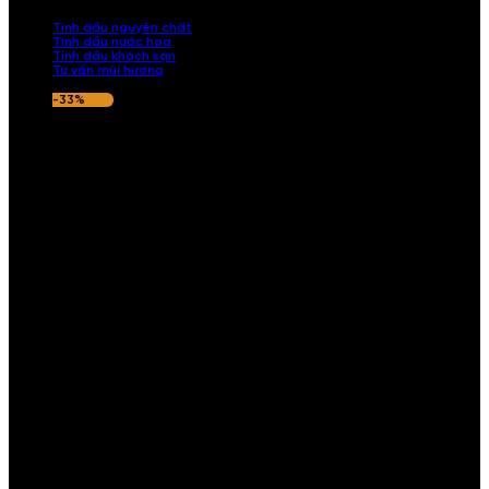
nếu hương thơm không ưng ý.
Tinh dầu nguyên chất
Tinh dầu nước hoa
Tinh dầu khách sạn
Tư vấn mùi hương
-33%