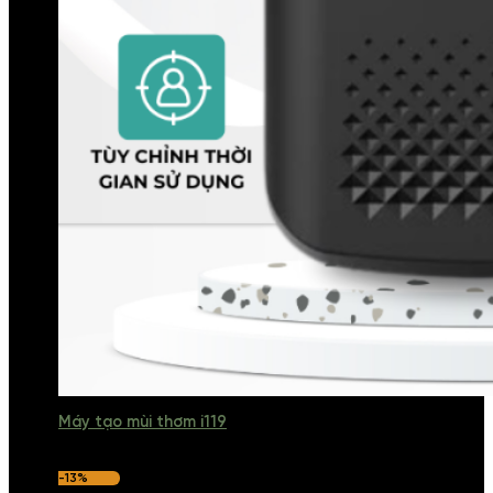
Máy tạo mùi thơm i119
-13%