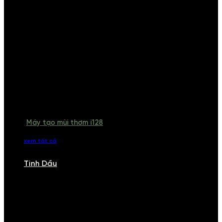
Máy tạo mùi thơm i128
xem tất cả
Tinh Dầu
TINH DẦU
Khám phá bộ sưu tập tinh dầu từ iCHARM. Chúng tôi đã phục vụ rất
nhiều khách sạn, cửa hàng, spa lớn trên toàn quốc. Đổi trả 7 ngày