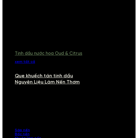
Tinh dầu nước hoa Oud & Citrus
xem tất cả
Que khuếch tán tinh dầu
Nguyên Liệu Làm Nến Thơm
NGUYÊN LIỆU LÀM NẾN THƠM
Khám phá nguyên liệu làm nến thơm cao cấp, giúp bạn tự tay tạo ra
những sản phẩm tinh tế, mang dấu ấn cá nhân. Chúng tôi cung cấp
đầy đủ các thành phần từ sáp nến, bấc nến đến tinh dầu an toàn,
mang lại hương thơm thư giãn, sang trọng.
Sáp nến
Bấc nến