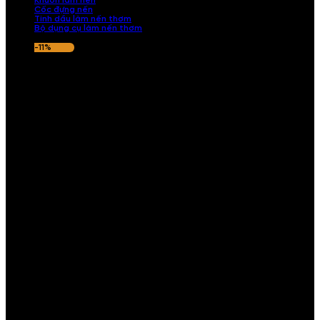
Khuôn làm nến
Cốc đựng nến
Tinh dầu làm nến thơm
Bộ dụng cụ làm nến thơm
-11%