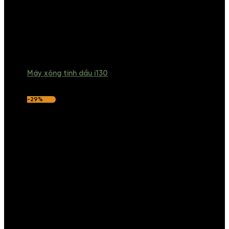
Máy xông tinh dầu i130
-29%