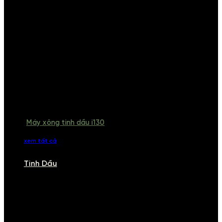
Máy xông tinh dầu i130
xem tất cả
Tinh Dầu
TINH DẦU
Khám phá bộ sưu tập tinh dầu từ iCHARM. Chúng tôi đã phục vụ rất
nhiều khách sạn, cửa hàng, spa lớn trên toàn quốc. Đổi trả 7 ngày