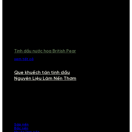
Tinh dầu nước hoa British Pear
xem tất cả
Que khuếch tán tinh dầu
Nguyên Liệu Làm Nến Thơm
NGUYÊN LIỆU LÀM NẾN THƠM
Khám phá nguyên liệu làm nến thơm cao cấp, giúp bạn tự tay tạo ra
những sản phẩm tinh tế, mang dấu ấn cá nhân. Chúng tôi cung cấp
đầy đủ các thành phần từ sáp nến, bấc nến đến tinh dầu an toàn,
mang lại hương thơm thư giãn, sang trọng.
Sáp nến
Bấc nến