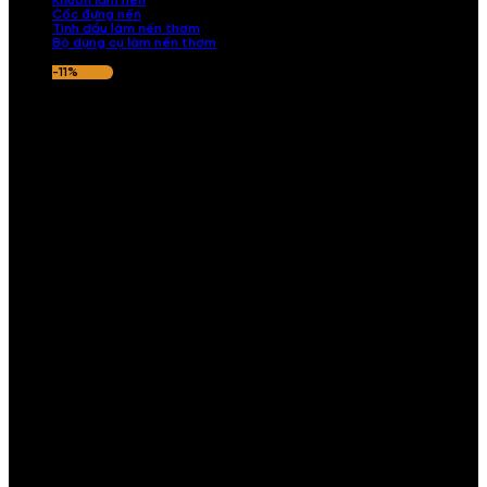
Khuôn làm nến
Cốc đựng nến
Tinh dầu làm nến thơm
Bộ dụng cụ làm nến thơm
-11%