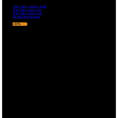
nếu hương thơm không ưng ý.
Tinh dầu nguyên chất
Tinh dầu nước hoa
Tinh dầu khách sạn
Tư vấn mùi hương
-33%