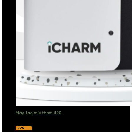
Máy tạo mùi thơm i120
-29%