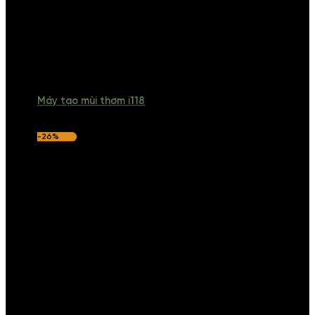
Máy tạo mùi thơm i118
-26%