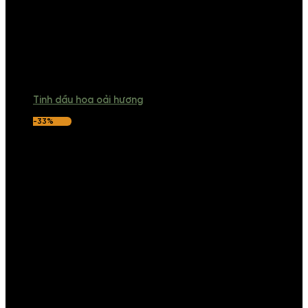
Tinh dầu hoa oải hương
-33%