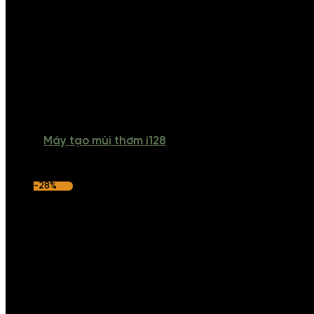
Máy tạo mùi thơm i128
-28%