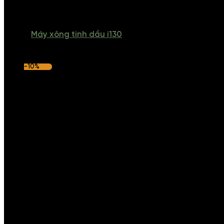
Máy xông tinh dầu i130
-10%