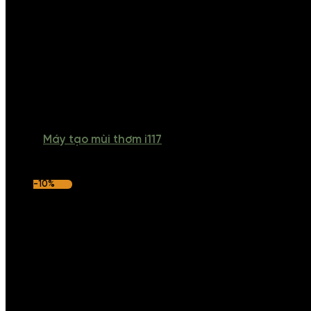
Máy tạo mùi thơm i117
-10%