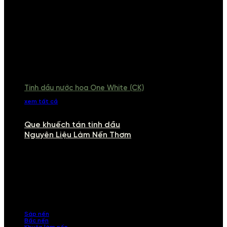
Tinh dầu nước hoa One White (CK)
xem tất cả
Que khuếch tán tinh dầu
Nguyên Liệu Làm Nến Thơm
NGUYÊN LIỆU LÀM NẾN THƠM
Khám phá nguyên liệu làm nến thơm cao cấp, giúp bạn tự tay tạo ra
những sản phẩm tinh tế, mang dấu ấn cá nhân. Chúng tôi cung cấp
đầy đủ các thành phần từ sáp nến, bấc nến đến tinh dầu an toàn,
mang lại hương thơm thư giãn, sang trọng.
Sáp nến
Bấc nến