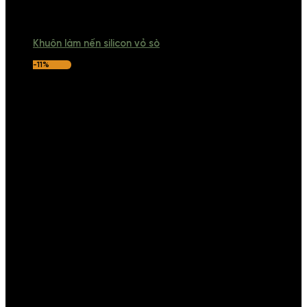
Khuôn làm nến silicon vỏ sò
-11%