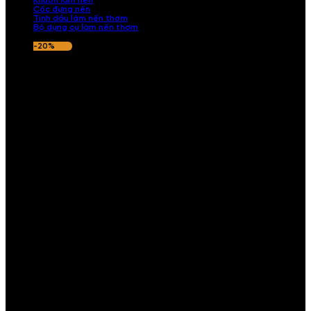
Khuôn làm nến
Cốc đựng nến
Tinh dầu làm nến thơm
Bộ dụng cụ làm nến thơm
-20%