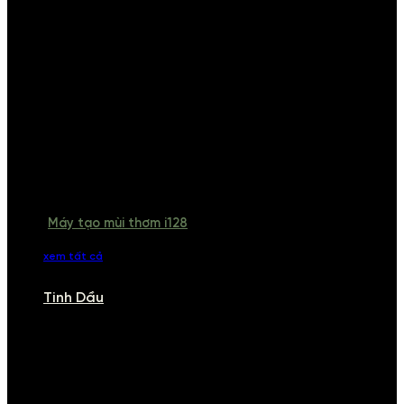
Máy tạo mùi thơm i128
xem tất cả
Tinh Dầu
TINH DẦU
Khám phá bộ sưu tập tinh dầu từ iCHARM. Chúng tôi đã phục vụ rất
nhiều khách sạn, cửa hàng, spa lớn trên toàn quốc. Đổi trả 7 ngày