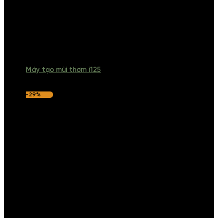
Máy tạo mùi thơm i125
-29%