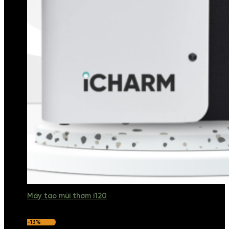
Máy tạo mùi thơm i120
-13%