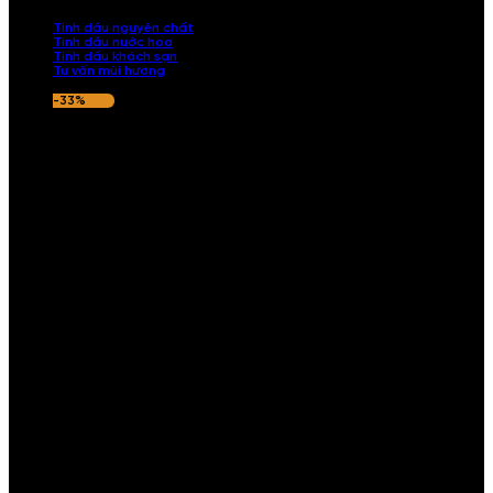
nếu hương thơm không ưng ý.
Tinh dầu nguyên chất
Tinh dầu nước hoa
Tinh dầu khách sạn
Tư vấn mùi hương
-33%