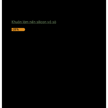
Khuôn làm nến silicon vỏ sò
-25%