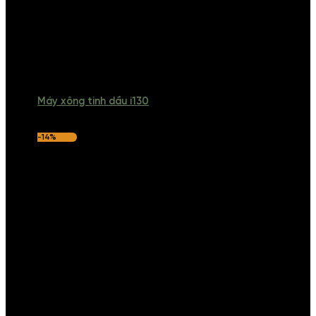
Máy xông tinh dầu i130
-14%