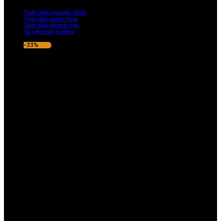
nếu hương thơm không ưng ý.
Tinh dầu nguyên chất
Tinh dầu nước hoa
Tinh dầu khách sạn
Tư vấn mùi hương
-33%