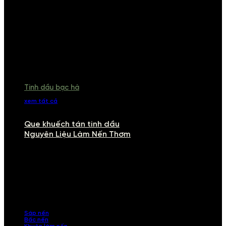
Tinh dầu bạc hà
xem tất cả
Que khuếch tán tinh dầu
Nguyên Liệu Làm Nến Thơm
NGUYÊN LIỆU LÀM NẾN THƠM
Khám phá nguyên liệu làm nến thơm cao cấp, giúp bạn tự tay tạo ra
những sản phẩm tinh tế, mang dấu ấn cá nhân. Chúng tôi cung cấp
đầy đủ các thành phần từ sáp nến, bấc nến đến tinh dầu an toàn,
mang lại hương thơm thư giãn, sang trọng.
Sáp nến
Bấc nến