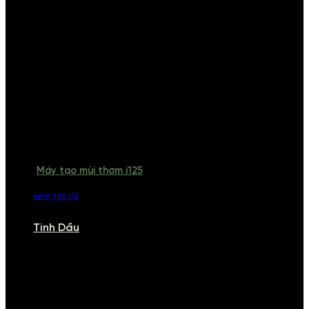
Máy tạo mùi thơm i125
xem tất cả
Tinh Dầu
TINH DẦU
Khám phá bộ sưu tập tinh dầu từ iCHARM. Chúng tôi đã phục vụ rất
nhiều khách sạn, cửa hàng, spa lớn trên toàn quốc. Đổi trả 7 ngày