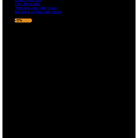
Khuôn làm nến
Cốc đựng nến
Tinh dầu làm nến thơm
Bộ dụng cụ làm nến thơm
-11%