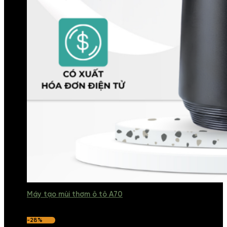
Máy tạo mùi thơm ô tô A70
-28%