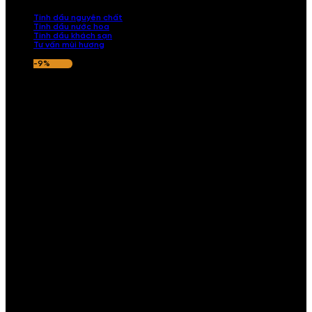
nếu hương thơm không ưng ý.
Tinh dầu nguyên chất
Tinh dầu nước hoa
Tinh dầu khách sạn
Tư vấn mùi hương
-9%