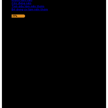
Khuôn làm nến
Cốc đựng nến
Tinh dầu làm nến thơm
Bộ dụng cụ làm nến thơm
-11%