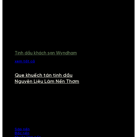
Tinh dầu khách sạn Wyndham
xem tất cả
Que khuếch tán tinh dầu
Nguyên Liệu Làm Nến Thơm
NGUYÊN LIỆU LÀM NẾN THƠM
Khám phá nguyên liệu làm nến thơm cao cấp, giúp bạn tự tay tạo ra
những sản phẩm tinh tế, mang dấu ấn cá nhân. Chúng tôi cung cấp
đầy đủ các thành phần từ sáp nến, bấc nến đến tinh dầu an toàn,
mang lại hương thơm thư giãn, sang trọng.
Sáp nến
Bấc nến