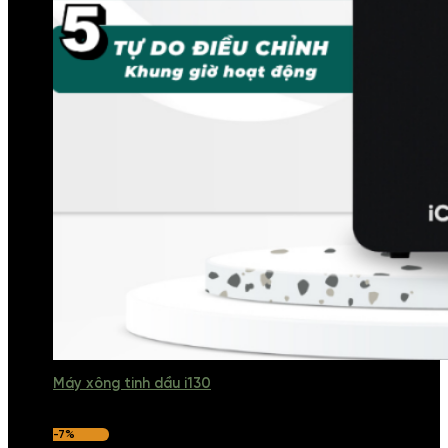
Máy xông tinh dầu i130
-7%