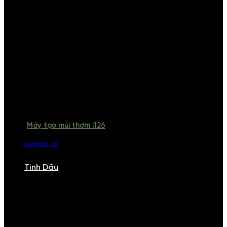
Máy tạo mùi thơm i126
xem tất cả
Tinh Dầu
TINH DẦU
Khám phá bộ sưu tập tinh dầu từ iCHARM. Chúng tôi đã phục vụ rất
nhiều khách sạn, cửa hàng, spa lớn trên toàn quốc. Đổi trả 7 ngày