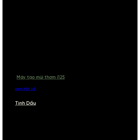
Máy tạo mùi thơm i125
xem tất cả
Tinh Dầu
TINH DẦU
Khám phá bộ sưu tập tinh dầu từ iCHARM. Chúng tôi đã phục vụ rất
nhiều khách sạn, cửa hàng, spa lớn trên toàn quốc. Đổi trả 7 ngày