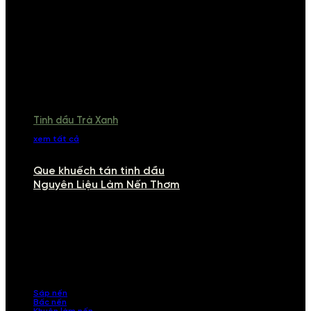
Tinh dầu Trà Xanh
xem tất cả
Que khuếch tán tinh dầu
Nguyên Liệu Làm Nến Thơm
NGUYÊN LIỆU LÀM NẾN THƠM
Khám phá nguyên liệu làm nến thơm cao cấp, giúp bạn tự tay tạo ra
những sản phẩm tinh tế, mang dấu ấn cá nhân. Chúng tôi cung cấp
đầy đủ các thành phần từ sáp nến, bấc nến đến tinh dầu an toàn,
mang lại hương thơm thư giãn, sang trọng.
Sáp nến
Bấc nến