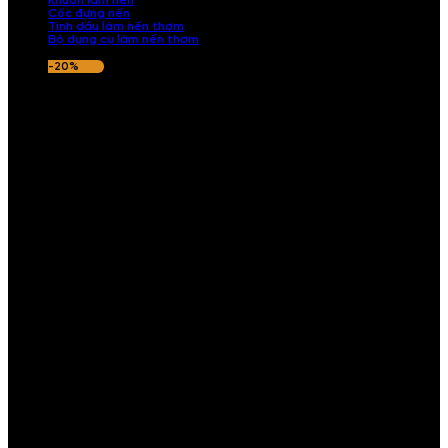
Khuôn làm nến
Cốc đựng nến
Tinh dầu làm nến thơm
Bộ dụng cụ làm nến thơm
-20%