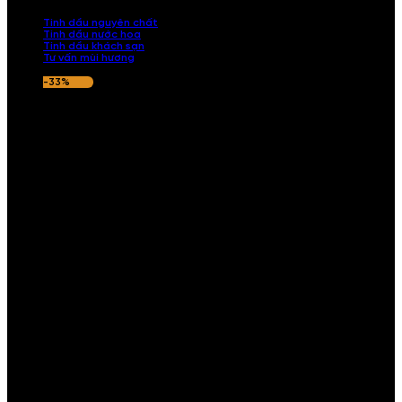
nếu hương thơm không ưng ý.
Tinh dầu nguyên chất
Tinh dầu nước hoa
Tinh dầu khách sạn
Tư vấn mùi hương
-33%