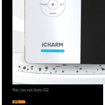
Máy tạo mùi thơm i122
-13%