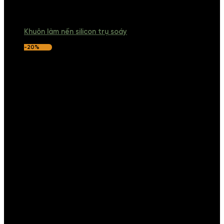
Khuôn làm nến silicon trụ soáy
-20%