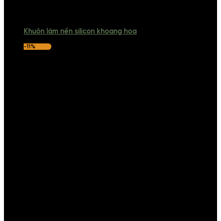
Khuôn làm nến silicon khoang hoa
-11%