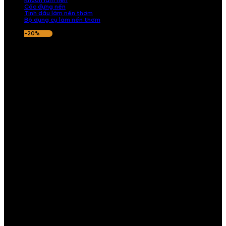
Khuôn làm nến
Cốc đựng nến
Tinh dầu làm nến thơm
Bộ dụng cụ làm nến thơm
-20%