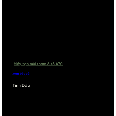
Máy tạo mùi thơm ô tô A70
xem tất cả
Tinh Dầu
TINH DẦU
Khám phá bộ sưu tập tinh dầu từ iCHARM. Chúng tôi đã phục vụ rất
nhiều khách sạn, cửa hàng, spa lớn trên toàn quốc. Đổi trả 7 ngày