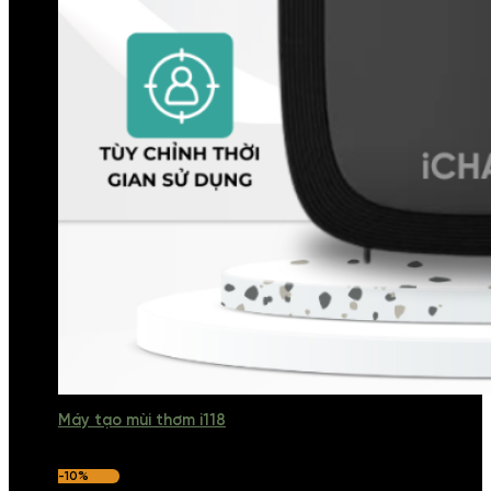
Máy tạo mùi thơm i118
-10%