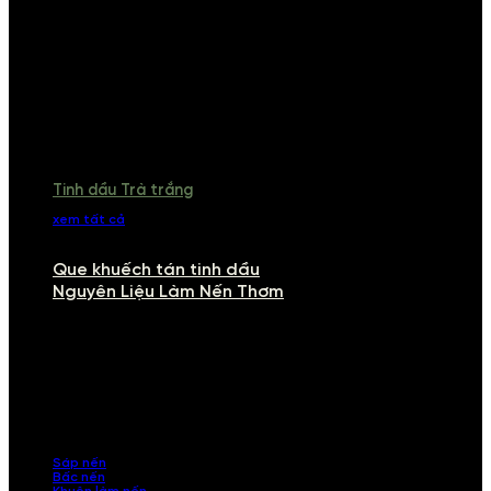
Tinh dầu Trà trắng
xem tất cả
Que khuếch tán tinh dầu
Nguyên Liệu Làm Nến Thơm
NGUYÊN LIỆU LÀM NẾN THƠM
Khám phá nguyên liệu làm nến thơm cao cấp, giúp bạn tự tay tạo ra
những sản phẩm tinh tế, mang dấu ấn cá nhân. Chúng tôi cung cấp
đầy đủ các thành phần từ sáp nến, bấc nến đến tinh dầu an toàn,
mang lại hương thơm thư giãn, sang trọng.
Sáp nến
Bấc nến