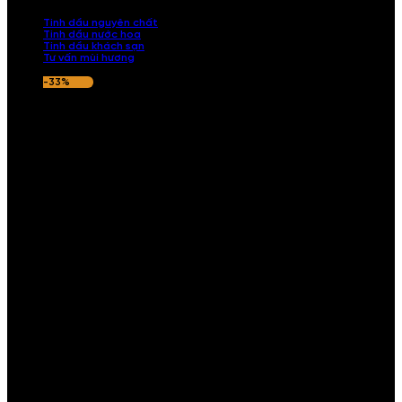
nếu hương thơm không ưng ý.
Tinh dầu nguyên chất
Tinh dầu nước hoa
Tinh dầu khách sạn
Tư vấn mùi hương
-33%