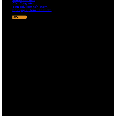
Khuôn làm nến
Cốc đựng nến
Tinh dầu làm nến thơm
Bộ dụng cụ làm nến thơm
-11%