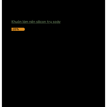
Khuôn làm nến silicon trụ soáy
-20%