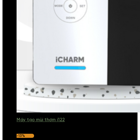
Máy tạo mùi thơm i122
-13%