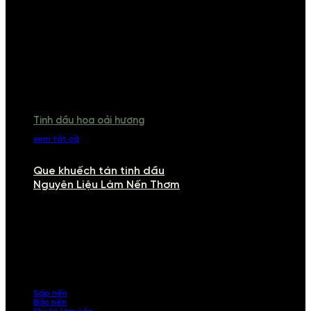
Tinh dầu hoa oải hương
xem tất cả
Que khuếch tán tinh dầu
Nguyên Liệu Làm Nến Thơm
NGUYÊN LIỆU LÀM NẾN THƠM
Khám phá nguyên liệu làm nến thơm cao cấp, giúp bạn tự tay tạo ra
những sản phẩm tinh tế, mang dấu ấn cá nhân. Chúng tôi cung cấp
đầy đủ các thành phần từ sáp nến, bấc nến đến tinh dầu an toàn,
mang lại hương thơm thư giãn, sang trọng.
Sáp nến
Bấc nến