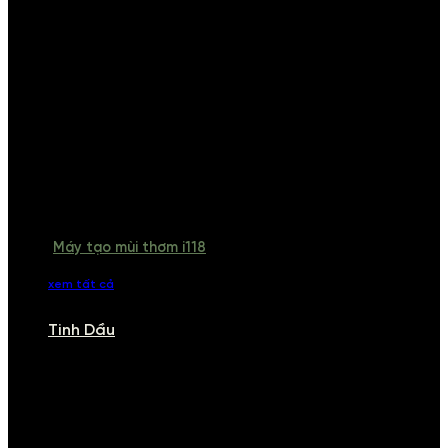
Máy tạo mùi thơm i118
xem tất cả
Tinh Dầu
TINH DẦU
Khám phá bộ sưu tập tinh dầu từ iCHARM. Chúng tôi đã phục vụ rất
nhiều khách sạn, cửa hàng, spa lớn trên toàn quốc. Đổi trả 7 ngày