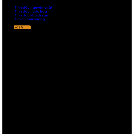
nếu hương thơm không ưng ý.
Tinh dầu nguyên chất
Tinh dầu nước hoa
Tinh dầu khách sạn
Tư vấn mùi hương
-62%