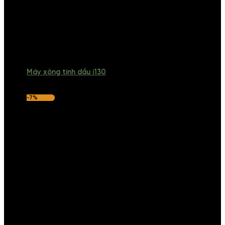
Máy xông tinh dầu i130
-7%