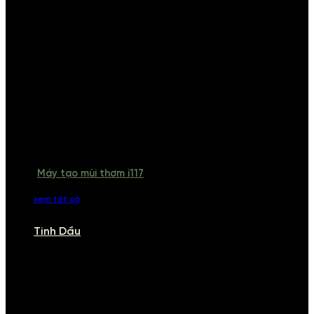
Máy tạo mùi thơm i117
xem tất cả
Tinh Dầu
TINH DẦU
Khám phá bộ sưu tập tinh dầu từ iCHARM. Chúng tôi đã phục vụ rất
nhiều khách sạn, cửa hàng, spa lớn trên toàn quốc. Đổi trả 7 ngày