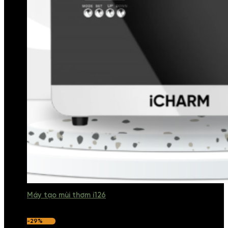
Máy tạo mùi thơm i126
-29%