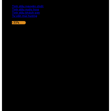
nếu hương thơm không ưng ý.
Tinh dầu nguyên chất
Tinh dầu nước hoa
Tinh dầu khách sạn
Tư vấn mùi hương
-33%