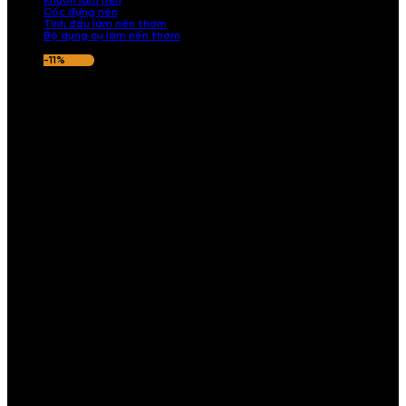
Khuôn làm nến
Cốc đựng nến
Tinh dầu làm nến thơm
Bộ dụng cụ làm nến thơm
-11%