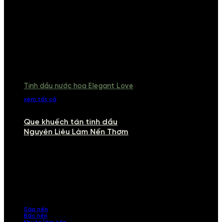
Tinh dầu nước hoa Elegant Love
xem tất cả
Que khuếch tán tinh dầu
Nguyên Liệu Làm Nến Thơm
NGUYÊN LIỆU LÀM NẾN THƠM
Khám phá nguyên liệu làm nến thơm cao cấp, giúp bạn tự tay tạo ra
những sản phẩm tinh tế, mang dấu ấn cá nhân. Chúng tôi cung cấp
đầy đủ các thành phần từ sáp nến, bấc nến đến tinh dầu an toàn,
mang lại hương thơm thư giãn, sang trọng.
Sáp nến
Bấc nến