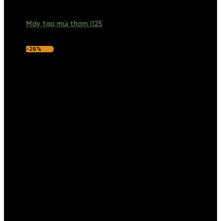
Máy tạo mùi thơm i125
-28%