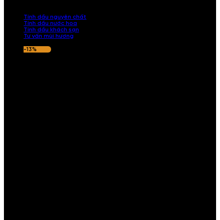
nếu hương thơm không ưng ý.
Tinh dầu nguyên chất
Tinh dầu nước hoa
Tinh dầu khách sạn
Tư vấn mùi hương
-13%