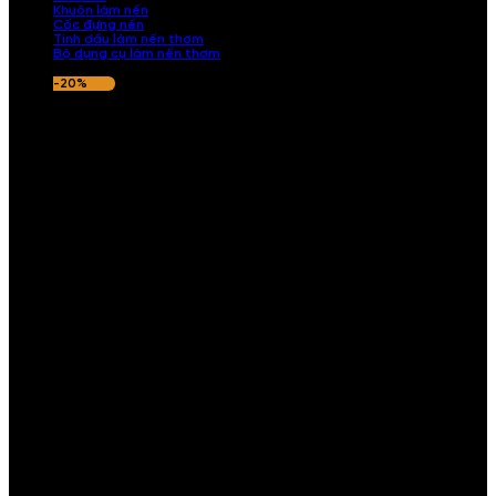
Khuôn làm nến
Cốc đựng nến
Tinh dầu làm nến thơm
Bộ dụng cụ làm nến thơm
-20%