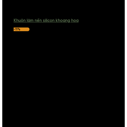
Khuôn làm nến silicon khoang hoa
-11%