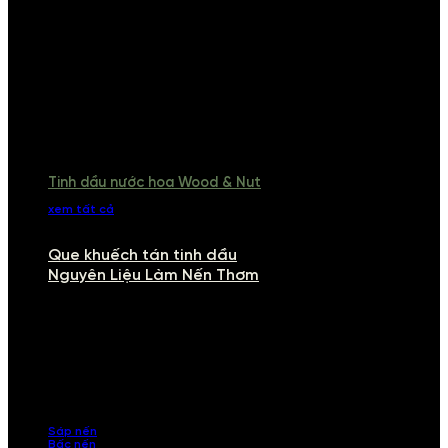
Tinh dầu nước hoa Wood & Nut
xem tất cả
Que khuếch tán tinh dầu
Nguyên Liệu Làm Nến Thơm
NGUYÊN LIỆU LÀM NẾN THƠM
Khám phá nguyên liệu làm nến thơm cao cấp, giúp bạn tự tay tạo ra
những sản phẩm tinh tế, mang dấu ấn cá nhân. Chúng tôi cung cấp
đầy đủ các thành phần từ sáp nến, bấc nến đến tinh dầu an toàn,
mang lại hương thơm thư giãn, sang trọng.
Sáp nến
Bấc nến