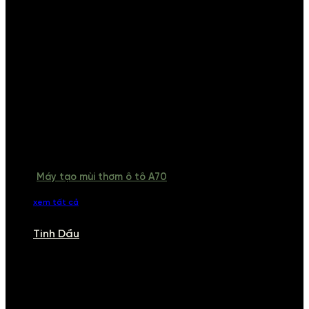
Máy tạo mùi thơm ô tô A70
xem tất cả
Tinh Dầu
TINH DẦU
Khám phá bộ sưu tập tinh dầu từ iCHARM. Chúng tôi đã phục vụ rất
nhiều khách sạn, cửa hàng, spa lớn trên toàn quốc. Đổi trả 7 ngày