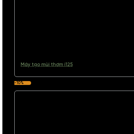
Máy tạo mùi thơm i125
-10%